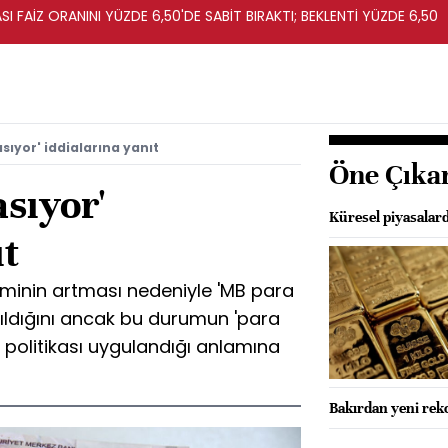
I FAİZ ORANINI YÜZDE 6,50'DE SABİT BIRAKTI; BEKLENTİ YÜZDE 6,50
sıyor' iddialarına yanıt
Öne Çıka
sıyor'
Küresel piyasalard
ıt
minin artması nedeniyle 'MB para
atıldığını ancak bu durumun 'para
 politikası uygulandığı anlamına
Bakırdan yeni rekor