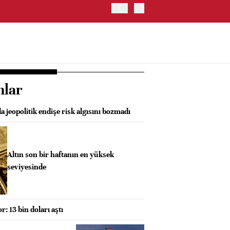
OYAK ÇİMENTO İKİNCİ ÇEY
nlar
a jeopolitik endişe risk algısını bozmadı
Altın son bir haftanın en yüksek
seviyesinde
: 13 bin doları aştı