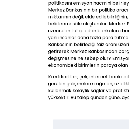
politikasını emisyon hacmini belirl
Merkez Bankasının bir politika aracı d
miktarının değil, elde edilebilirliğin
belirlenmesi ile oluşturulur. Merkez B
üzerinden talep eden bankalara borç
yani insanlar daha fazla para tutma
Bankasının belirlediği faiz oranı ü
getirerek Merkez Bankasından borçl
değişmesine ne sebep olur? Emisyon
ekonomideki birimlerin paraya olan t
Kredi kartları, çek, internet bankacı
görülen gelişmelere rağmen, özellik
kullanmak kolaylık sağlar ve pratikt
yüksektir. Bu talep günden güne, ayd