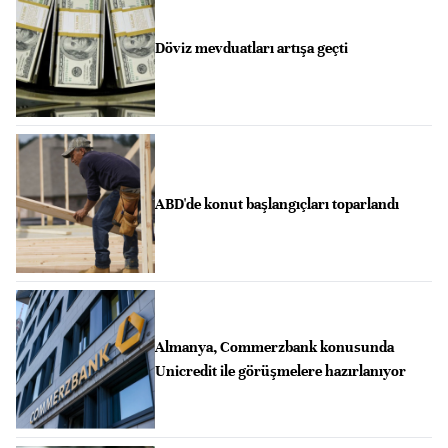
Döviz mevduatları artışa geçti
ABD'de konut başlangıçları toparlandı
Almanya, Commerzbank konusunda
Unicredit ile görüşmelere hazırlanıyor