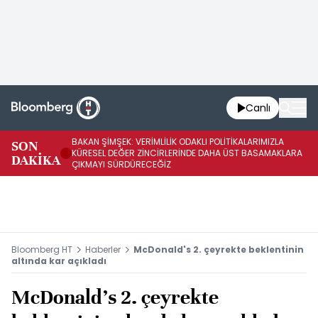
Canlı
BAKAN ŞİMŞEK: VERİMLİLİK ODAKLI POLİTİKALARIMIZLA
BA
SON
KÜRESEL DEĞER ZİNCİRLERİNDE DAHA ÜST BASAMAKLARA
VE
DAKİKA
ÇIKMAYI SÜRDÜRECEĞİZ
DÖ
Bloomberg HT
Haberler
McDonald's 2. çeyrekte beklentinin
altında kar açıkladı
McDonald's 2. çeyrekte