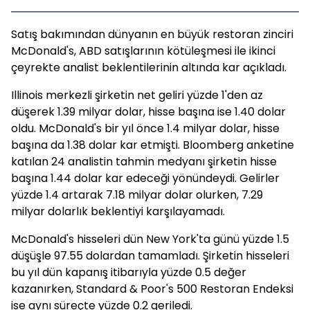
Satış bakımından dünyanın en büyük restoran zinciri
McDonald's, ABD satışlarının kötüleşmesi ile ikinci
çeyrekte analist beklentilerinin altında kar açıkladı.
Illinois merkezli şirketin net geliri yüzde 1'den az
düşerek 1.39 milyar dolar, hisse başına ise 1.40 dolar
oldu. McDonald's bir yıl önce 1.4 milyar dolar, hisse
başına da 1.38 dolar kar etmişti. Bloomberg anketine
katılan 24 analistin tahmin medyanı şirketin hisse
başına 1.44 dolar kar edeceği yönündeydi. Gelirler
yüzde 1.4 artarak 7.18 milyar dolar olurken, 7.29
milyar dolarlık beklentiyi karşılayamadı.
McDonald's hisseleri dün New York'ta günü yüzde 1.5
düşüşle 97.55 dolardan tamamladı. Şirketin hisseleri
bu yıl dün kapanış itibarıyla yüzde 0.5 değer
kazanırken, Standard & Poor's 500 Restoran Endeksi
ise aynı süreçte yüzde 0.2 geriledi.