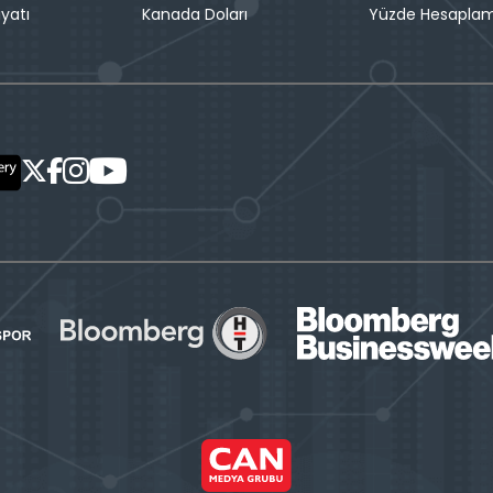
iyatı
Kanada Doları
Yüzde Hesapla