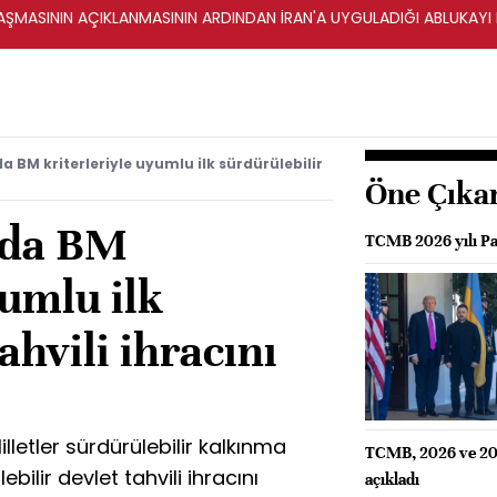
ŞMASININ AÇIKLANMASININ ARDINDAN İRAN'A UYGULADIĞI ABLUKAYI
 BM kriterleriyle uyumlu ilk sürdürülebilir
Öne Çıka
ada BM
TCMB 2026 yılı Par
yumlu ilk
ahvili ihracını
letler sürdürülebilir kalkınma
TCMB, 2026 ve 2027
ebilir devlet tahvili ihracını
açıkladı