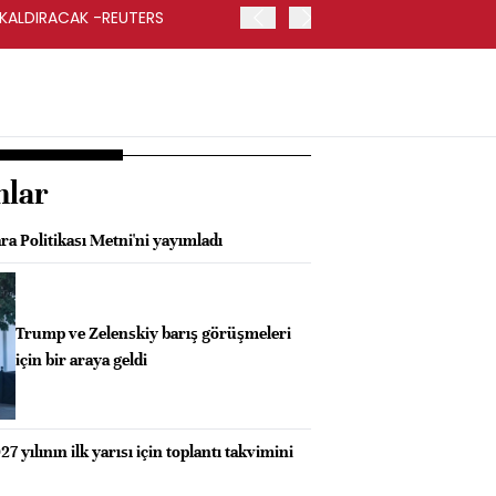
 KALDIRACAK -REUTERS
ABD DIŞİŞLERİ BAKANLIĞI
UYGULANACAK
nlar
a Politikası Metni'ni yayımladı
Trump ve Zelenskiy barış görüşmeleri
için bir araya geldi
 yılının ilk yarısı için toplantı takvimini