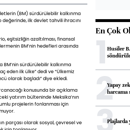
letlerin (BM) sürdürülebilir kalkınma
değerinde, ilk devlet tahvili ihracını
En Çok O
1
, eşitsizliğin azaltılması, finansal
 gidermenin BM’nin hedefleri arasında
Husiler B
söndürül
ka BM’nin sürdürülebilir kalkınma
2
raç eden ilk ülke” dedi ve “Ülkemiz
cü olarak başladı” diye ekledi.
Yapay zek
rcanacağı konusunda bir açıklama
harcama 
eki yatırım bülteninde Meksika’nın
3
umlu projelerin fonlanması için
nmuyor.
Plajlarda
mın parçası olarak sosyal, çevresel ve
 için toplanıyor.