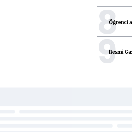
8
Öğrenci a
9
Resmi Ga