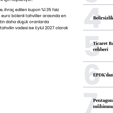
4
 ihraç edilen kupon %1.35 faiz
 euro bölenli tahviller arasında en
Belirsizli
tin daha düşük oranlarda
tahvilin vadesi ise Eylül 2027 olarak
5
Ticaret B
rehberi
6
EPDK'dan 
7
Pentagon'
mühimmat 