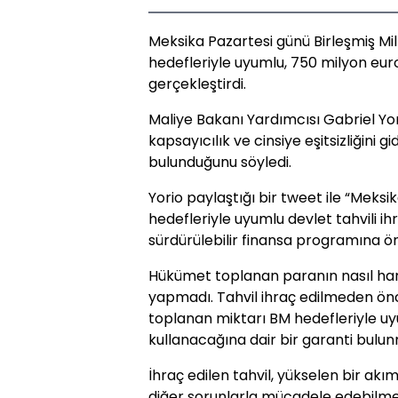
Meksika Pazartesi günü Birleşmiş Mil
hedefleriyle uyumlu, 750 milyon euro 
gerçekleştirdi.
Maliye Bakanı Yardımcısı Gabriel Yorio
kapsayıcılık ve cinsiye eşitsizliğini
bulunduğunu söyledi.
Yorio paylaştığı bir tweet ile “Meksi
hedefleriyle uyumlu devlet tahvili ih
sürdürülebilir finansa programına ön
Hükümet toplanan paranın nasıl ha
yapmadı. Tahvil ihraç edilmeden önc
toplanan miktarı BM hedefleriyle uy
kullanacağına dair bir garanti bulu
İhraç edilen tahvil, yükselen bir akı
diğer sorunlarla mücadele edebilmek