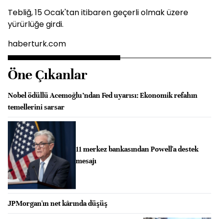
Tebliğ, 15 Ocak'tan itibaren geçerli olmak üzere
yürürlüğe girdi.
haberturk.com
Öne Çıkanlar
Nobel ödüllü Acemoğlu’ndan Fed uyarısı: Ekonomik refahın
temellerini sarsar
11 merkez bankasından Powell'a destek
mesajı
JPMorgan'ın net kârında düşüş