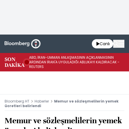
Canlı
ABD, İRAN-UMMAN ANLAŞMASININ AÇIKLANMASININ
AB
SON
ARDINDAN İRAN'A UYGULADIĞI ABLUKAYI KALDIRACAK -
GE
DAKİKA
REUTERS
UY
Bloomberg HT
Haberler
Memur ve sözleşmelilerin yemek
ücretleri belirlendi
Memur ve sözleşmelilerin yemek