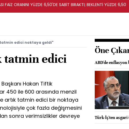
I FAİZ ORANINI YÜZDE 6,50'DE SABİT BIRAKTI; BEKLENTİ YÜZDE 6,50
 tatmin edici noktaya geldi"
Öne Çıka
k tatmin edici
ABD'de enflasyon b
 Başkanı Hakan Tiftik
lar 450 ile 600 arasında menzil
e artık tatmin edici bir noktaya
nolojisiyle çok fazla değişmesini
n sonra verimsizlikler devreye
Türk-İş'ten asgari