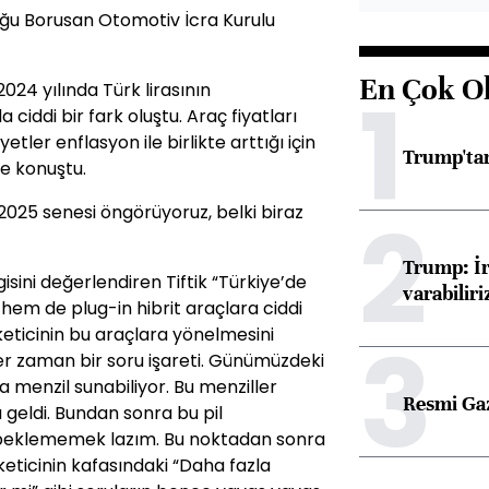
uğu Borusan Otomotiv İcra Kurulu
En Çok O
1
024 yılında Türk lirasının
ciddi bir fark oluştu. Araç fiyatları
tler enflasyon ile birlikte arttığı için
Trump'tan
ye konuştu.
2
 2025 senesi öngörüyoruz, belki biraz
Trump: İr
gisini değerlendiren Tiftik “Türkiye’de
varabiliri
 hem de plug-in hibrit araçlara ciddi
3
keticinin bu araçlara yönelmesini
her zaman bir soru işareti. Günümüzdeki
da menzil sunabiliyor. Bu menziller
Resmi Ga
 geldi. Bundan sonra bu pil
ni beklememek lazım. Bu noktadan sonra
üketicinin kafasındaki “Daha fazla