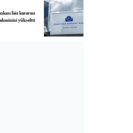
kası faiz kararını
ahminini yükseltti