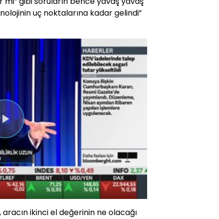
ir mi” gibi soruların bence yavaş yavaş
olojinin uç noktalarına kadar gelindi”
Videoyu
Oynat
, aracın ikinci el değerinin ne olacağı