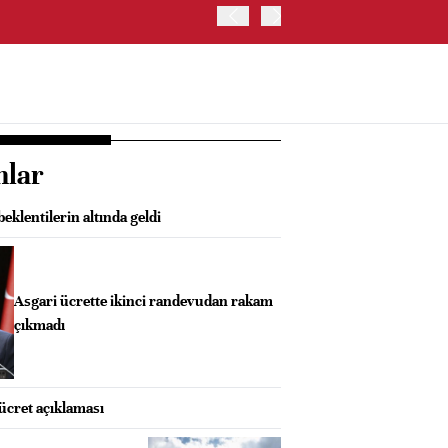
OYAK ÇİMENTO İKİNCİ ÇEY
nlar
eklentilerin altında geldi
Asgari ücrette ikinci randevudan rakam
çıkmadı
 ücret açıklaması