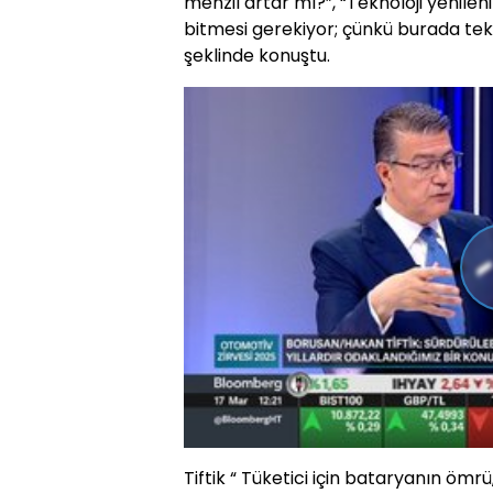
menzil artar mı?”, “Teknoloji yenilen
bitmesi gerekiyor; çünkü burada tekn
şeklinde konuştu.
Tiftik “ Tüketici için bataryanın ömrü