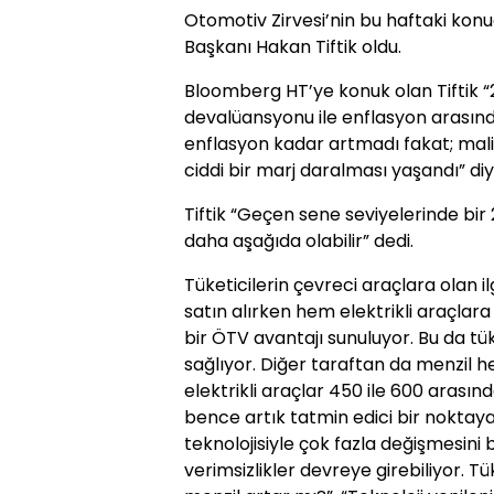
Otomotiv Zirvesi’nin bu haftaki kon
Başkanı Hakan Tiftik oldu.
Bloomberg HT’ye konuk olan Tiftik “2
devalüansyonu ile enflasyon arasında 
enflasyon kadar artmadı fakat; maliye
ciddi bir marj daralması yaşandı” di
Tiftik “Geçen sene seviyelerinde bir
daha aşağıda olabilir” dedi.
Tüketicilerin çevreci araçlara olan il
satın alırken hem elektrikli araçlara
bir ÖTV avantajı sunuluyor. Bu da tü
sağlıyor. Diğer taraftan da menzil 
elektrikli araçlar 450 ile 600 arasın
bence artık tatmin edici bir noktaya
teknolojisiyle çok fazla değişmesi
verimsizlikler devreye girebiliyor. T