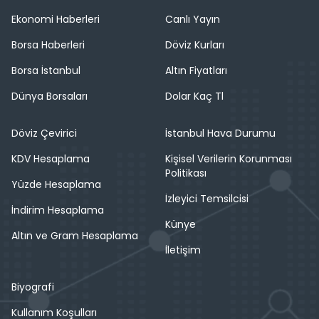
Ekonomi Haberleri
Canlı Yayın
Borsa Haberleri
Döviz Kurları
Borsa İstanbul
Altın Fiyatları
Dünya Borsaları
Dolar Kaç Tl
Döviz Çevirici
İstanbul Hava Durumu
KDV Hesaplama
Kişisel Verilerin Korunması
Politikası
Yüzde Hesaplama
İzleyici Temsilcisi
İndirim Hesaplama
Künye
Altın ve Gram Hesaplama
İletişim
Biyografi
Kullanım Koşulları