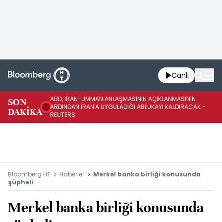
Canlı
ABD, İRAN-UMMAN ANLAŞMASININ AÇIKLANMASININ
AB
SON
ARDINDAN İRAN'A UYGULADIĞI ABLUKAYI KALDIRACAK -
GE
DAKİKA
REUTERS
UY
Bloomberg HT
Haberler
Merkel banka birliği konusunda
şüpheli
Merkel banka birliği konusunda