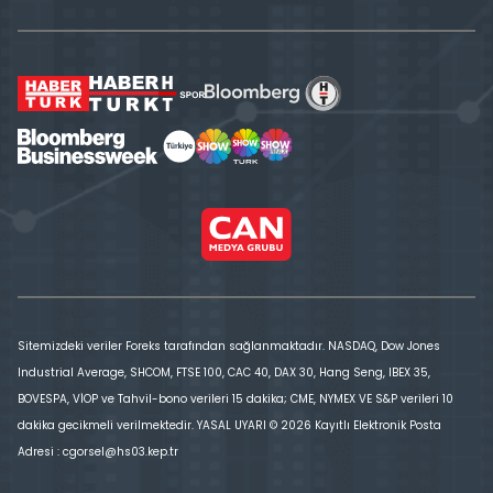
Sitemizdeki veriler Foreks tarafından sağlanmaktadır. NASDAQ, Dow Jones
Industrial Average, SHCOM, FTSE 100, CAC 40, DAX 30, Hang Seng, IBEX 35,
BOVESPA, VİOP ve Tahvil-bono verileri 15 dakika; CME, NYMEX VE S&P verileri 10
dakika gecikmeli verilmektedir. YASAL UYARI © 2026 Kayıtlı Elektronik Posta
Adresi : cgorsel@hs03.kep.tr