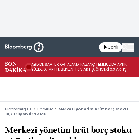
Canlı
SON
ABD'DE SAATLİK ORTALAMA KAZANÇ TEMMUZ'DA AYLIK
AB
DAKİKA
YÜZDE 0,1 ARTTI; BEKLENTİ 0,3 ARTIŞ, ÖNCEKİ 0,3 ARTIŞ
YÜ
Bloomberg HT
Haberler
Merkezi yönetim brüt borç stoku
14,7 trilyon lira oldu
Merkezi yönetim brüt borç stoku