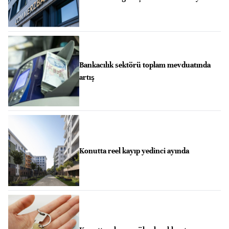
Bankacılık sektörü toplam mevduatında
artış
Konutta reel kayıp yedinci ayında