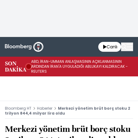
Canlı
ABD, İRAN-UMMAN ANLAŞMASININ AÇIKLANMASININ
AB
SON
ARDINDAN İRAN'A UYGULADIĞI ABLUKAYI KALDIRACAK -
GE
DAKİKA
REUTERS
UY
Bloomberg HT
Haberler
Merkezi yönetim brüt borç stoku 2
trilyon 844,4 milyar lira oldu
Merkezi yönetim brüt borç stoku