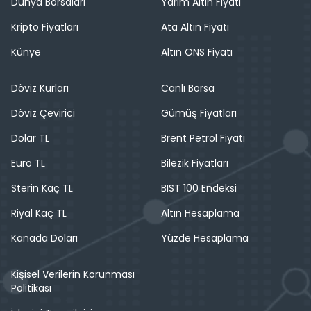
Dünya Borsaları
Yarım Altın Fiyatı
Kripto Fiyatları
Ata Altın Fiyatı
Künye
Altın ONS Fiyatı
Döviz Kurları
Canlı Borsa
Döviz Çevirici
Gümüş Fiyatları
Dolar TL
Brent Petrol Fiyatı
Euro TL
Bilezik Fiyatları
Sterin Kaç TL
BIST 100 Endeksi
Riyal Kaç TL
Altın Hesaplama
Kanada Doları
Yüzde Hesaplama
Kişisel Verilerin Korunması
Politikası