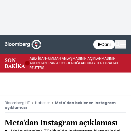
Canlı
ABD, İRAN-UMMAN ANLAŞMASININ AÇIKLANMASININ
AB
SON
ARDINDAN İRAN'A UYGULADIĞI ABLUKAYI KALDIRACAK -
GE
DAKİKA
REUTERS
UY
Bloomberg HT
Haberler
Meta'dan beklenen Instagram
açıklaması
Meta'dan Instagram açıklaması