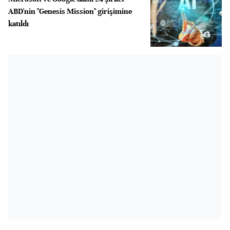
ABD'nin "Genesis Mission" girişimine
katıldı