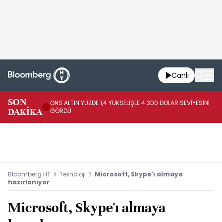
Canlı
SK
SON
ONS ALTIN YÜZDE 1,4 YÜKSELİŞLE 4.300 DOLAR SEVİYESİNİ
GE
DAKİKA
GÖRDÜ
DO
Bloomberg HT
Teknoloji
Microsoft, Skype'ı almaya
hazırlanıyor
Microsoft, Skype'ı almaya