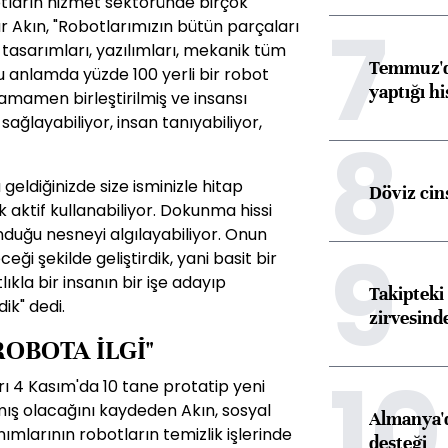
otların hizmet sektöründe birçok
7
r Akın, "Robotlarımızın bütün parçaları
 tasarımları, yazılımları, mekanik tüm
Temmuz'da
Bu anlamda yüzde 100 yerli bir robot
yaptığı hi
tamamen birleştirilmiş ve insansı
ağlayabiliyor, insan tanıyabiliyor,
8
 geldiğinizde size isminizle hitap
Döviz cins
k aktif kullanabiliyor. Dokunma hissi
unduğu nesneyi algılayabiliyor. Onun
9
ği şekilde geliştirdik, yani basit bir
lıkla bir insanın bir işe adayıp
Takipteki 
ik" dedi.
zirvesind
OBOTA İLGİ"
10
rı 4 Kasım'da 10 tane protatip yeni
ış olacağını kaydeden Akın, sosyal
Almanya'd
mlarının robotların temizlik işlerinde
desteği