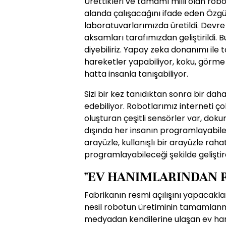
Ürettikleri ve tamamı milli olan rob
alanda çalışacağını ifade eden Özgü
laboratuvarlarımızda üretildi. Devre
aksamları tarafımızdan geliştirildi. 
diyebiliriz. Yapay zeka donanımı ile 
hareketler yapabiliyor, koku, görme s
hatta insanla tanışabiliyor.
Sizi bir kez tanıdıktan sonra bir daha
edebiliyor. Robotlarımız interneti ço
oluşturan çeşitli sensörler var, dok
dışında her insanın programlayabilece
arayüzle, kullanışlı bir arayüzle rahat
programlayabileceği şekilde geliştird
"EV HANIMLARINDAN R
Fabrikanın resmi açılışını yapacakla
nesil robotun üretiminin tamamlanm
medyadan kendilerine ulaşan ev hanı