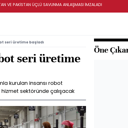
STAN VE PAKİSTAN ÜÇLÜ SAVUNMA ANLAŞMASI İMZALADI
bot seri üretime başladı
Öne Çıka
obot seri üretime
ımla kurulan insansı robot
r hizmet sektöründe çalışacak