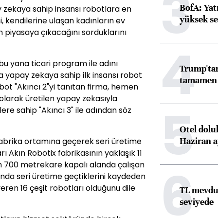
3
BofA: Yatı
y zekaya sahip insansı robotlara en
yüksek se
i, kendilerine ulaşan kadınların ev
n piyasaya çıkacağını sorduklarını
4
bu yana ticari program ile adını
Trump'tan
a yapay zekaya sahip ilk insansı robot
tamamen o
robot "Akıncı 2"yi tanıtan firma, hemen
olarak üretilen yapay zekasıyla
5
ere sahip "Akıncı 3" ile adından söz
Otel dolu
Haziran a
 fabrika ortamına geçerek seri üretime
arı Akın Robotix fabrikasının yaklaşık 11
in 700 metrekare kapalı alanda çalışan
6
sında seri üretime geçtiklerini kaydeden
veren 16 çeşit robotları olduğunu dile
TL mevdua
seviyede