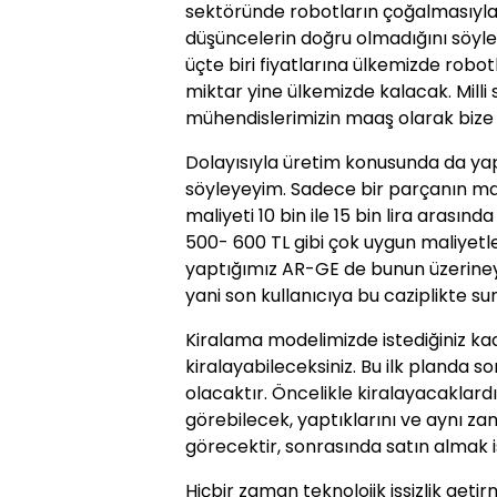
sektöründe robotların çoğalmasıyla 
düşüncelerin doğru olmadığını söyled
üçte biri fiyatlarına ülkemizde robo
miktar yine ülkemizde kalacak. Mil
mühendislerimizin maaş olarak bize
Dolayısıyla üretim konusunda da yap
söyleyeyim. Sadece bir parçanın mal
maliyeti 10 bin ile 15 bin lira arasın
500- 600 TL gibi çok uygun maliyet
yaptığımız AR-GE de bunun üzeriney
yani son kullanıcıya bu caziplikte su
Kiralama modelimizde istediğiniz k
kiralayabileceksiniz. Bu ilk planda so
olacaktır. Öncelikle kiralayacaklardır
görebilecek, yaptıklarını ve aynı z
görecektir, sonrasında satın almak is
Hiçbir zaman teknolojik işsizlik geti