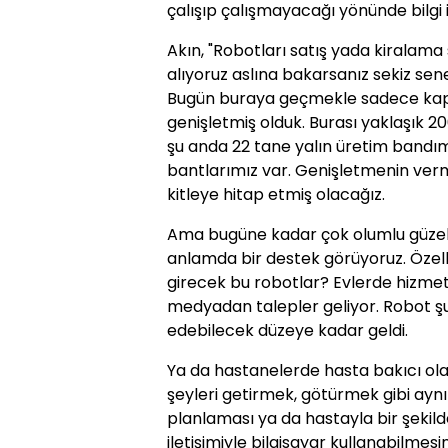
çalışıp çalışmayacağı yönünde bilgi i
Akın, "Robotları satış yada kiralama
alıyoruz aslına bakarsanız sekiz sene
Bugün buraya geçmekle sadece kapa
genişletmiş olduk. Burası yaklaşık 20
şu anda 22 tane yalın üretim bandım
bantlarımız var. Genişletmenin vermi
kitleye hitap etmiş olacağız.
Ama bugüne kadar çok olumlu güzel
anlamda bir destek görüyoruz. Özel
girecek bu robotlar? Evlerde hizme
medyadan talepler geliyor. Robot ş
edebilecek düzeye kadar geldi.
Ya da hastanelerde hasta bakıcı ol
şeyleri getirmek, götürmek gibi ayn
planlaması ya da hastayla bir şekil
iletişimiyle bilgisayar kullanabilmes