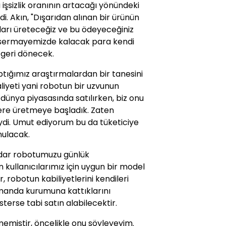
işsizlik oranının artacağı yönündeki
i. Akın, "Dışarıdan alınan bir ürünün
tları üreteceğiz ve bu ödeyeceğiniz
li sermayemizde kalacak para kendi
 geri dönecek.
tığımız araştırmalardan bir tanesini
iyeti yani robotun bir uzvunun
da dünya piyasasında satılırken, biz onu
lere üretmeye başladık. Zaten
di. Umut ediyorum bu da tüketiciye
nulacak.
adar robotumuzu günlük
n kullanıcılarımız için uygun bir model
, robotun kabiliyetlerini kendileri
amanda kurumuna kattıklarını
terse tabi satın alabilecektir.
rmemiştir, öncelikle onu söyleyeyim.