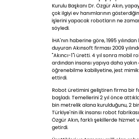
Kurulu Başkanı Dr. Özgür Akın, yapa
çok ilgiyi ev hanımlarının gösterdiğin
işlerini yapacak robotların ne zama
söyledi.
İHA'nın haberine göre, 1995 yılından 
duyuran Akınsoft firması 2009 yılınd
"Akıncı-1"i üretti. 4 yıl sonra mobil 
ardından insansı yapıya daha yakın 
öğrenebilme kabiliyetine, jest mimikl
ettirdi.
Robot üretimini geliştiren firma bir
başladı. Temellerini 2 yıl önce attıkl
bin metrelik alana kurulduğunu, 2 b
Türkiye'nin ilk insansı robot fabrika
Özgür Akın, farklı şekillerde hizmet 
getirdi.