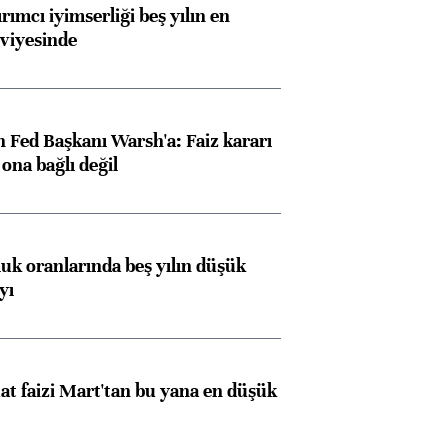
rımcı iyimserliği beş yılın en
viyesinde
 Fed Başkanı Warsh'a: Faiz kararı
na bağlı değil
luk oranlarında beş yılın düşük
yı
t faizi Mart'tan bu yana en düşük