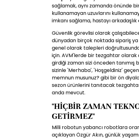
sağlamak, aynı zamanda önünde bir ek
kullanamayan uzuvlarını kullanamaya
imkanı sağlama, hastayı arkadaşlık 
Güvenlik görevlisi olarak çalışabile
dünyadan birçok noktada sipariş ya 
genel olarak talepleri doğrultusund
için. AVM'lerde bir tezgahtar olarak 
girdiği zaman sizi önceden tanımış b
sizinle 'Merhaba', 'Hoşgeldiniz' geç
memnun musunuz? gibi bir ön diyalo
sezon ürünlerini tanıtacak tezgahtar
anda mevcut.
"HİÇBİR ZAMAN TEKNOL
GETİRMEZ"
Milli robotun yabancı robotlara oranl
açıklayan Özgür Akın, günlük yaşam