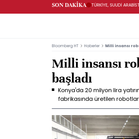
SON DAKİKA
TÜRKİYE, SUUDİ ARABİ
Bloomberg HT
Haberler
Milli insansı ro
Milli insansı r
başladı
Konya'da 20 milyon lira yatır
fabrikasında üretilen robotla