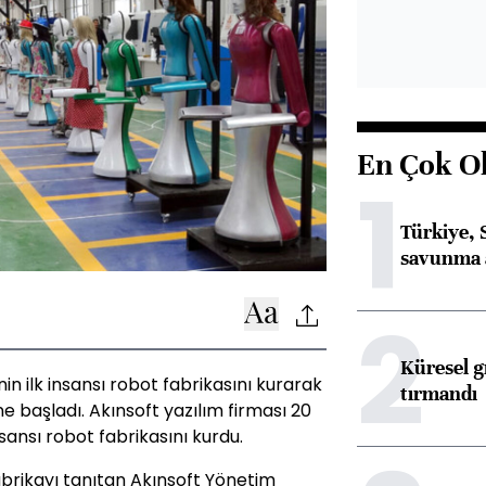
En Çok O
1
Türkiye, 
savunma 
2
Küresel gı
nin ilk insansı robot fabrikasını kurarak
tırmandı
e başladı. Akınsoft yazılım firması 20
insansı robot fabrikasını kurdu.
abrikayı tanıtan Akınsoft Yönetim