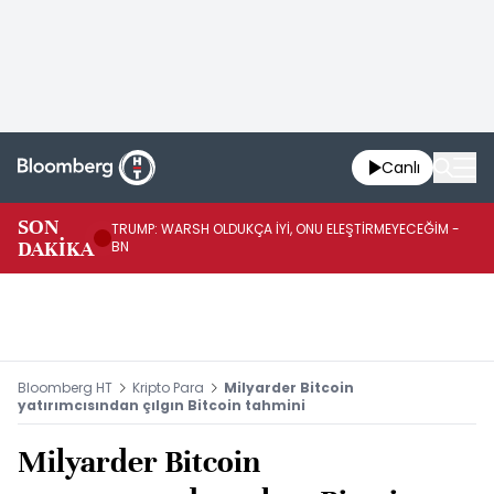
Canlı
SON
TRUMP: WARSH OLDUKÇA İYİ, ONU ELEŞTİRMEYECEĞİM -
TR
DAKİKA
BN
KA
Bloomberg HT
Kripto Para
Milyarder Bitcoin
yatırımcısından çılgın Bitcoin tahmini
Milyarder Bitcoin