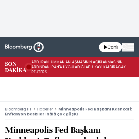
Canlı
ABD, İRAN-UMMAN ANLAŞMASININ AÇIKLANMASININ
AB
SON
ARDINDAN İRAN'A UYGULADIĞI ABLUKAYI KALDIRACAK -
GE
DAKİKA
REUTERS
UY
Bloomberg HT
Haberler
Minneapolis Fed Başkanı Kashkari:
Enflasyon baskıları hâlâ çok güçlü
Minneapolis Fed Başkanı