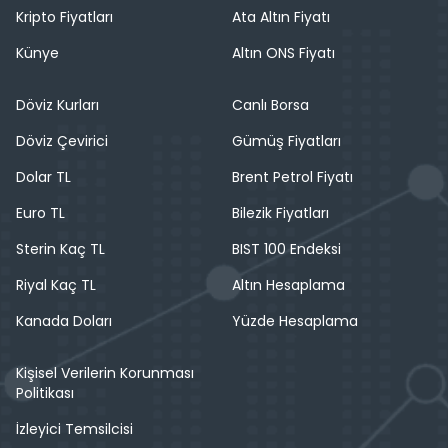
Kripto Fiyatları
Ata Altın Fiyatı
Künye
Altın ONS Fiyatı
Döviz Kurları
Canlı Borsa
Döviz Çevirici
Gümüş Fiyatları
Dolar TL
Brent Petrol Fiyatı
Euro TL
Bilezik Fiyatları
Sterin Kaç TL
BIST 100 Endeksi
Riyal Kaç TL
Altın Hesaplama
Kanada Doları
Yüzde Hesaplama
Kişisel Verilerin Korunması
Politikası
İzleyici Temsilcisi