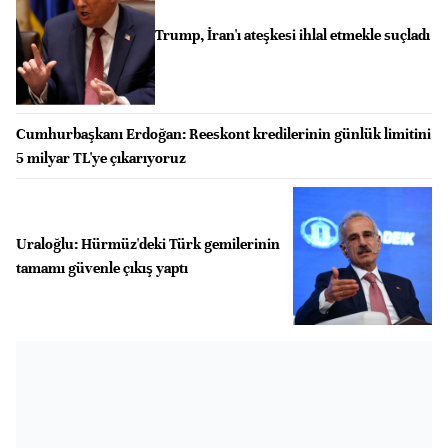
Trump, İran'ı ateşkesi ihlal etmekle suçladı
Cumhurbaşkanı Erdoğan: Reeskont kredilerinin günlük limitini
5 milyar TL'ye çıkarıyoruz
Uraloğlu: Hürmüz'deki Türk gemilerinin
tamamı güvenle çıkış yaptı