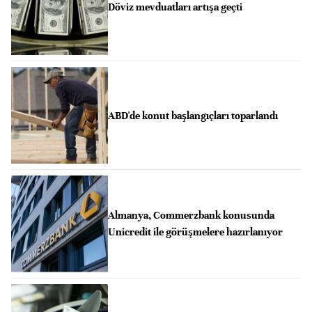
Döviz mevduatları artışa geçti
ABD'de konut başlangıçları toparlandı
Almanya, Commerzbank konusunda
Unicredit ile görüşmelere hazırlanıyor