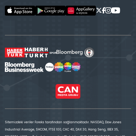
Sitemizdeki veriler Foreks tarafından sağlanmaktadır. NASDAQ, Dow Jones
Industrial Average, SHCOM, FTSE 100, CAC 40, DAX 30, Hang Seng, IBEX 35,