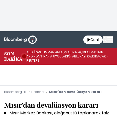
Canlı
ABD, İRAN-UMMAN ANLAŞMASININ AÇIKLANMASININ
AB
SON
ARDINDAN İRAN'A UYGULADIĞI ABLUKAYI KALDIRACAK -
GE
DAKİKA
REUTERS
UY
Bloomberg HT
Haberler
Mısır'dan devalüasyon kararı
Mısır'dan devalüasyon kararı
Mısır Merkez Bankası, olağanüstü toplanarak faiz