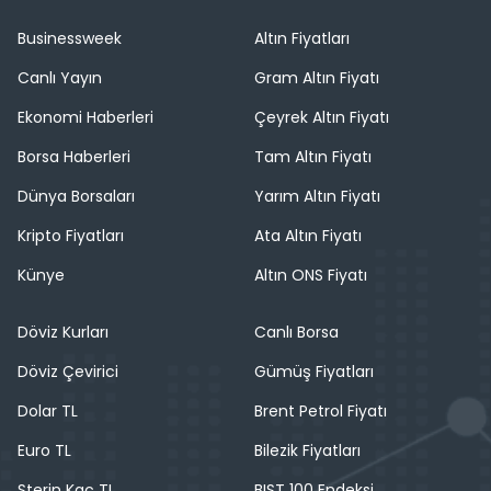
Businessweek
Altın Fiyatları
Canlı Yayın
Gram Altın Fiyatı
Ekonomi Haberleri
Çeyrek Altın Fiyatı
Borsa Haberleri
Tam Altın Fiyatı
Dünya Borsaları
Yarım Altın Fiyatı
Kripto Fiyatları
Ata Altın Fiyatı
Künye
Altın ONS Fiyatı
Döviz Kurları
Canlı Borsa
Döviz Çevirici
Gümüş Fiyatları
Dolar TL
Brent Petrol Fiyatı
Euro TL
Bilezik Fiyatları
Sterin Kaç TL
BIST 100 Endeksi