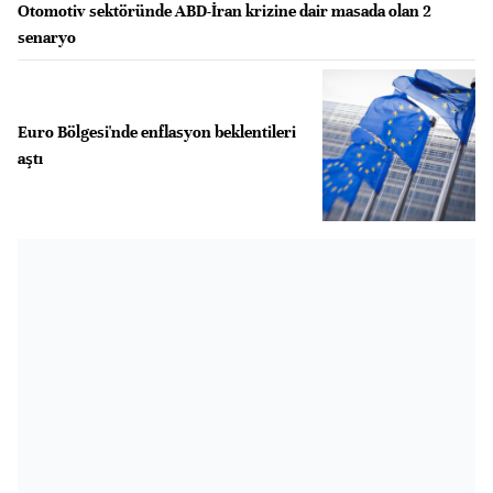
Otomotiv sektöründe ABD-İran krizine dair masada olan 2
senaryo
Euro Bölgesi'nde enflasyon beklentileri
aştı