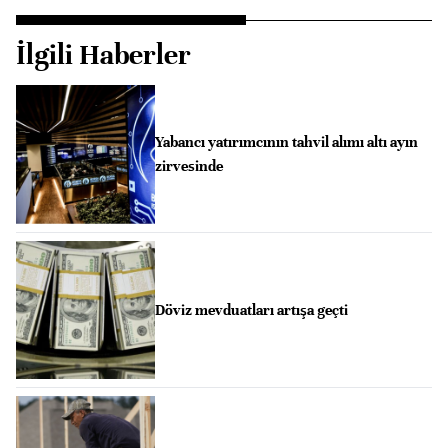
İlgili Haberler
Yabancı yatırımcının tahvil alımı altı ayın
zirvesinde
Döviz mevduatları artışa geçti