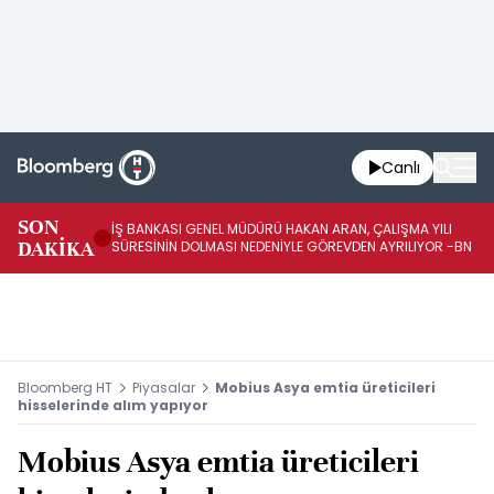
Canlı
SON
İŞ BANKASI GENEL MÜDÜRÜ HAKAN ARAN, ÇALIŞMA YILI
İŞ
DAKİKA
SÜRESİNİN DOLMASI NEDENİYLE GÖREVDEN AYRILIYOR -BN
AT
Bloomberg HT
Piyasalar
Mobius Asya emtia üreticileri
hisselerinde alım yapıyor
Mobius Asya emtia üreticileri