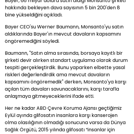
Bayer, 66 milyar dolara satın aldığı Monsanto şirketi
hakkında bekleyen dava sayısının 5 bin 200'den 8
bine yükseldiğini açıkladı.
Bayer CEO'su Werner Baumann, Monsanto'yu satın
aldıklarında Bayer'ın mevcut davaların kapsamını
öngöremediğini söyledi.
Baumann, "Satın alma sırasında, borsaya kayıtlı bir
şirketi devir alırken standart uygulama olarak durum
tespiti gerçekleştirdik. Bunu yaparken elbette yasal
riskleri değerlendirdik ama mevcut davaların
kapsamını öngöremedik" derken, Monsanto'ya karşı
açılan tüm davaları savunacaklarını, karşı tarafla
anlaşmaya gitmeyeceklerini ifade etti.
Her ne kadar ABD Çevre Koruma Ajansı geçtiğimiz
Eylül ayında glifosatın insanlara karşı kanserojen
olma olasılığının olmadığı sonucuna varsa da Dünya
Sağlık Örgütü, 2015 yılında glifosatı “insanlar için