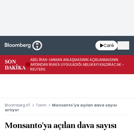
Canlı
ABD, İRAN-UMMAN ANLAŞMASININ AÇIKLANMASININ
AB
SON
ARDINDAN İRAN'A UYGULADIĞI ABLUKAYI KALDIRACAK -
GE
DAKİKA
REUTERS
UY
Bloomberg HT
Tarım
Monsanto'ya açılan dava sayısı
artıyor
Monsanto'ya açılan dava sayısı