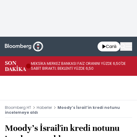
Canlı
SON
MEKSİKA MERKEZ BANKASI FAİZ ORANINI YÜZDE 6,50'DE
OY
DAKİKA
SABİT BIRAKTI; BEKLENTİ YÜZDE 6,50
AÇ
Bloomberg HT
Haberler
Moody’s İsrail’in kredi notunu
incelemeye aldı
Moody's İsrail'in kredi notunu