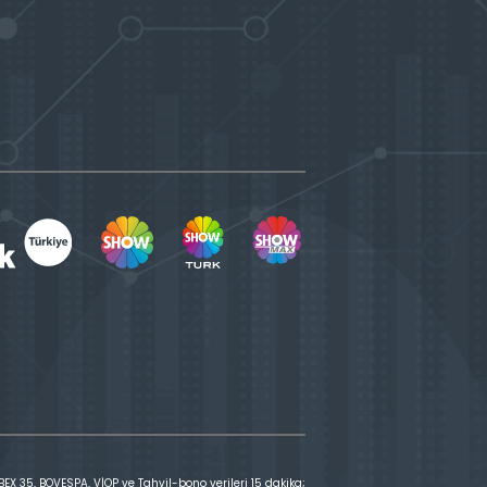
X 35, BOVESPA, VİOP ve Tahvil-bono verileri 15 dakika;