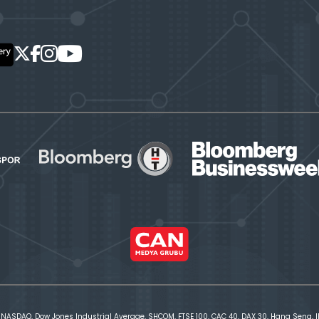
 NASDAQ, Dow Jones Industrial Average, SHCOM, FTSE 100, CAC 40, DAX 30, Hang Seng, IBE