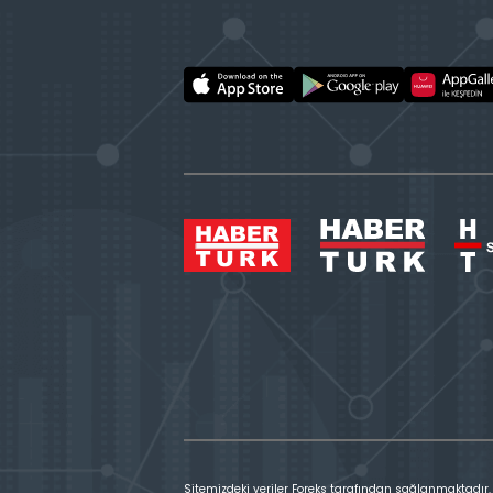
Sitemizdeki veriler Foreks tarafından sağlanmaktadır.