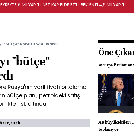
EYREKTE 6 MİLYAR TL NET KAR ELDE ETTİ; BEKLENTİ 4,9 MİLYAR TL
yı “bütçe” konusunda uyardı
Öne Çıka
ı "bütçe"
Avrupa Parlament
rdı
re Rusya'nın varil fiyatı ortalama
 bütçe planı, petroldeki satış
likte risk altında
AB büyükelçileri T
toplanıyor