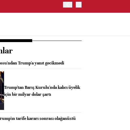
ABD HAZİNE BAKANLIĞI'NIN
nlar
osu'ndan Trump'a yanıt gecikmedi
Trump'tan Barış Kurulu'nda kalıcı üyelik
için bir milyar dolar şartı
rump'ın tarife kararı sonrası olağanüstü