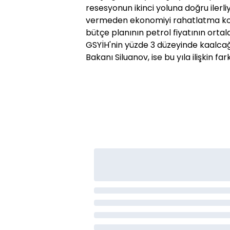
resesyonun ikinci yoluna doğru ilerli
vermeden ekonomiyi rahatlatma konu
bütçe planının petrol fiyatının orta
GSYİH'nin yüzde 3 düzeyinde kaalcağı
Bakanı Siluanov, ise bu yıla ilişkin fa