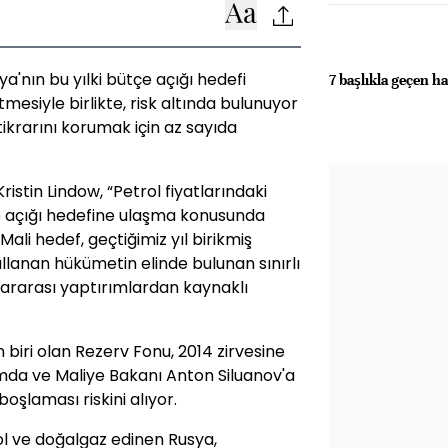
a'nın bu yılki bütçe açığı hedefi
7 başlıkla geçen ha
mesiyle birlikte, risk altında bulunuyor
tikrarını korumak için az sayıda
istin Lindow, “Petrol fiyatlarındaki
çe açığı hedefine ulaşma konusunda
Mali hedef, geçtiğimiz yıl birikmiş
ullanan hükümetin elinde bulunan sınırlı
lararası yaptırımlardan kaynaklı
 biri olan Rezerv Fonu, 2014 zirvesine
mda ve Maliye Bakanı Anton Siluanov'a
oşlaması riskini alıyor.
rol ve doğalgaz edinen Rusya,