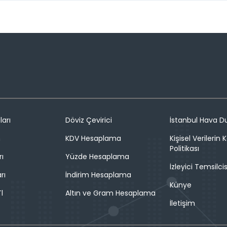
ları
Döviz Çevirici
İstanbul Hava 
n
KDV Hesaplama
Kişisel Verilerin
Politikası
rı
Yüzde Hesaplama
İzleyici Temsilcis
rı
İndirim Hesaplama
Künye
l
Altın ve Gram Hesaplama
İletişim