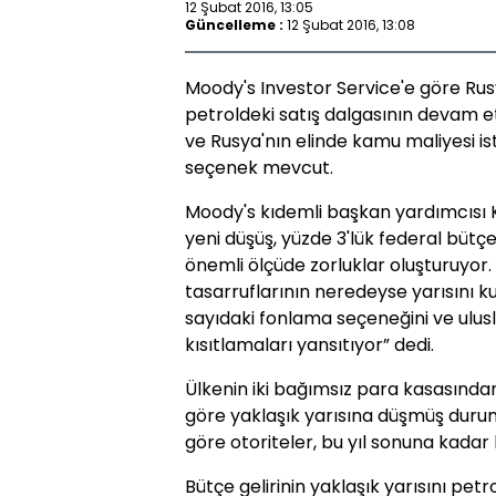
12 Şubat 2016, 13:05
Güncelleme :
12 Şubat 2016, 13:08
Moody's Investor Service'e göre Rusy
petroldeki satış dalgasının devam et
ve Rusya'nın elinde kamu maliyesi is
seçenek mevcut.
Moody's kıdemli başkan yardımcısı Kr
yeni düşüş, yüzde 3'lük federal büt
önemli ölçüde zorluklar oluşturuyor. 
tasarruflarının neredeyse yarısını k
sayıdaki fonlama seçeneğini ve ulus
kısıtlamaları yansıtıyor” dedi.
Ülkenin iki bağımsız para kasasından
göre yaklaşık yarısına düşmüş duru
göre otoriteler, bu yıl sonuna kadar b
Bütçe gelirinin yaklaşık yarısını pet