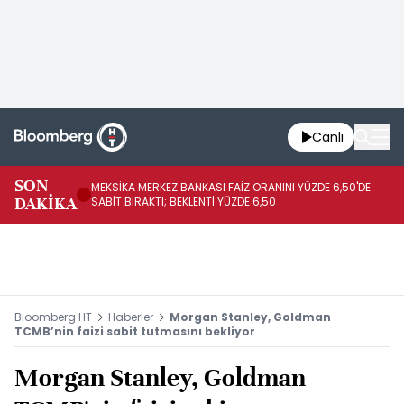
Canlı
SON
MEKSİKA MERKEZ BANKASI FAİZ ORANINI YÜZDE 6,50'DE
OY
DAKİKA
SABİT BIRAKTI; BEKLENTİ YÜZDE 6,50
AÇ
Bloomberg HT
Haberler
Morgan Stanley, Goldman
TCMB’nin faizi sabit tutmasını bekliyor
Morgan Stanley, Goldman