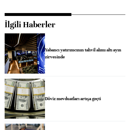
İlgili Haberler
Yabancı yatırımcının tahvil alımı altı ayın
zirvesinde
Döviz mevduatları artışa geçti