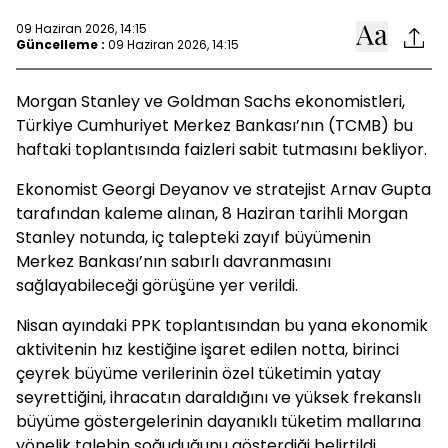
09 Haziran 2026, 14:15
Güncelleme :
09 Haziran 2026, 14:15
Morgan Stanley ve Goldman Sachs ekonomistleri,
Türkiye Cumhuriyet Merkez Bankası’nın (TCMB) bu
haftaki toplantısında faizleri sabit tutmasını bekliyor.
Ekonomist Georgi Deyanov ve stratejist Arnav Gupta
tarafından kaleme alınan, 8 Haziran tarihli Morgan
Stanley notunda, iç talepteki zayıf büyümenin
Merkez Bankası’nın sabırlı davranmasını
sağlayabileceği görüşüne yer verildi.
Nisan ayındaki PPK toplantısından bu yana ekonomik
aktivitenin hız kestiğine işaret edilen notta, birinci
çeyrek büyüme verilerinin özel tüketimin yatay
seyrettiğini, ihracatın daraldığını ve yüksek frekanslı
büyüme göstergelerinin dayanıklı tüketim mallarına
yönelik talebin soğuduğunu gösterdiği belirtildi.