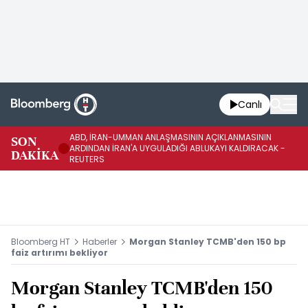
Canlı
ABD, İRAN-UMMAN ANLAŞMASININ AÇIKLANMASININ
AB
SON
ARDINDAN İRAN'A UYGULADIĞI ABLUKAYI KALDIRACAK -
GE
DAKİKA
REUTERS
UY
Bloomberg HT
Haberler
Morgan Stanley TCMB'den 150 bp
faiz artırımı bekliyor
Morgan Stanley TCMB'den 150