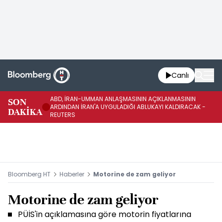
Canlı
ABD, İRAN-UMMAN ANLAŞMASININ AÇIKLANMASININ
AB
SON
ARDINDAN İRAN'A UYGULADIĞI ABLUKAYI KALDIRACAK -
GE
DAKİKA
REUTERS
UY
Bloomberg HT
Haberler
Motorine de zam geliyor
Motorine de zam geliyor
PÜİS'in açıklamasına göre motorin fiyatlarına