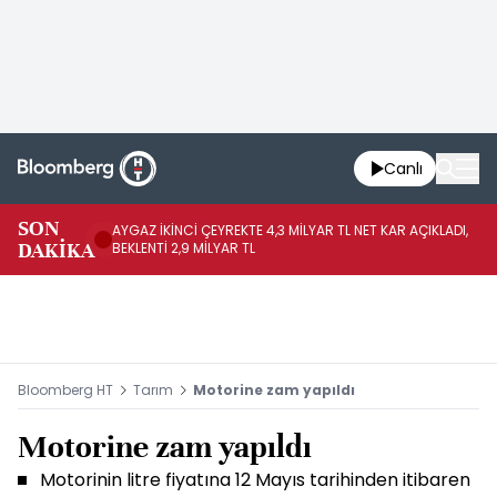
Canlı
SON
AYGAZ İKİNCİ ÇEYREKTE 4,3 MİLYAR TL NET KAR AÇIKLADI,
AB
DAKİKA
BEKLENTİ 2,9 MİLYAR TL
BU
Bloomberg HT
Tarım
Motorine zam yapıldı
Motorine zam yapıldı
Motorinin litre fiyatına 12 Mayıs tarihinden itibaren