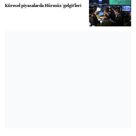
Küresel piyasalarda Hürmüz 'gelgit'leri