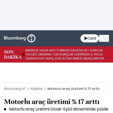
Canlı
MERİNOS HALKA ARZI SONRASI SASA'DA NET BORCUN
ME
SON
FAVÖK'E ORANININ TÜM BORÇLAR ÜZERİNDEN 6, PROJE
BÖ
DAKİKA
GARANTİLERİ HARİÇ 4'ÜN ALTINA İNMESİ AMAÇLANIYOR
KU
Bloomberg HT
Haberler
Motorlu araç üretimi % 17 arttı
Motorlu araç üretimi % 17 arttı
Motorlu araç üretimi Ocak-Eylül döneminde yüzde