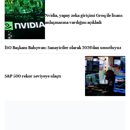
Nvidia, yapay zeka girişimi Groq ile lisans
anlaşmasına vardığını açıkladı
İSO Başkanı Bahçıvan: Sanayiciler olarak 2026'dan umutluyuz
S&P 500 rekor seviyeye ulaştı