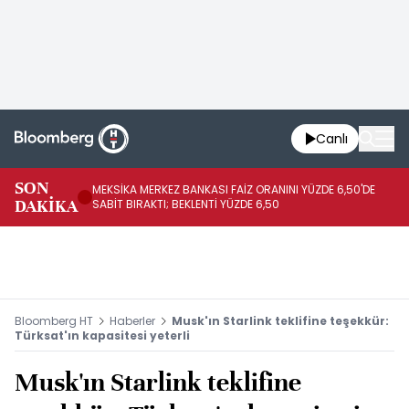
Canlı
SON
MEKSİKA MERKEZ BANKASI FAİZ ORANINI YÜZDE 6,50'DE
OY
DAKİKA
SABİT BIRAKTI; BEKLENTİ YÜZDE 6,50
AÇ
Bloomberg HT
Haberler
Musk'ın Starlink teklifine teşekkür:
Türksat'ın kapasitesi yeterli
Musk'ın Starlink teklifine