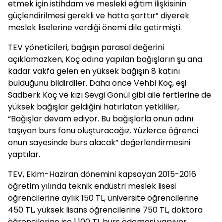
etmek için istihdam ve mesleki eğitim ilişkisinin
güçlendirilmesi gerekli ve hatta şarttır” diyerek
meslek liselerine verdiği önemi dile getirmişti.
TEV yöneticileri, bağışın parasal değerini
açıklamazken, Koç adına yapılan bağışların şu ana
kadar vakfa gelen en yüksek bağışın 8 katını
bulduğunu bildirdiler. Daha önce Vehbi Koç, eşi
Sadberk Koç ve kızı Sevgi Gönül gibi aile fertlerine de
yüksek bağışlar geldiğini hatırlatan yetkililer,
“Bağışlar devam ediyor. Bu bağışlarla onun adını
taşıyan burs fonu oluşturacağız. Yüzlerce öğrenci
onun sayesinde burs alacak” değerlendirmesini
yaptılar.
TEV, Ekim-Haziran dönemini kapsayan 2015-2016
öğretim yılında teknik endüstri meslek lisesi
öğrencilerine aylık 150 TL, üniversite öğrencilerine
450 TL, yüksek lisans öğrencilerine 750 TL, doktora
öğrencilerine ise 1.100 TL burs ödemesi yapıyor.