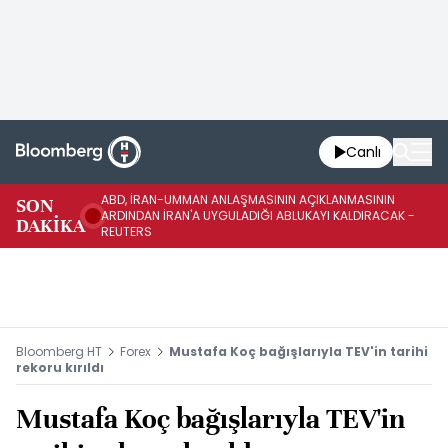
Canlı
ABD, İRAN-UMMAN ANLAŞMASININ AÇIKLANMASININ
AB
SON
ARDINDAN İRAN'A UYGULADIĞI ABLUKAYI KALDIRACAK -
GE
DAKİKA
REUTERS
UY
Bloomberg HT
Forex
Mustafa Koç bağışlarıyla TEV'in tarihi
rekoru kırıldı
Mustafa Koç bağışlarıyla TEV'in