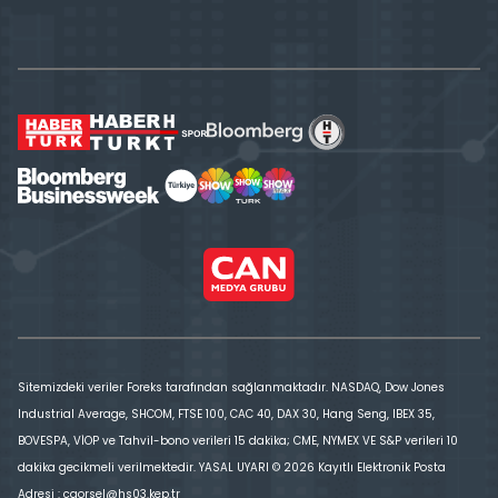
Sitemizdeki veriler Foreks tarafından sağlanmaktadır. NASDAQ, Dow Jones
Industrial Average, SHCOM, FTSE 100, CAC 40, DAX 30, Hang Seng, IBEX 35,
BOVESPA, VİOP ve Tahvil-bono verileri 15 dakika; CME, NYMEX VE S&P verileri 10
dakika gecikmeli verilmektedir. YASAL UYARI © 2026 Kayıtlı Elektronik Posta
Adresi : cgorsel@hs03.kep.tr