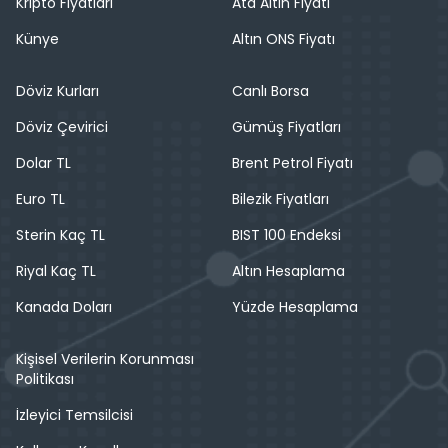
Kripto Fiyatları
Ata Altın Fiyatı
Künye
Altın ONS Fiyatı
Döviz Kurları
Canlı Borsa
Döviz Çevirici
Gümüş Fiyatları
Dolar TL
Brent Petrol Fiyatı
Euro TL
Bilezik Fiyatları
Sterin Kaç TL
BIST 100 Endeksi
Riyal Kaç TL
Altın Hesaplama
Kanada Doları
Yüzde Hesaplama
Kişisel Verilerin Korunması
Politikası
İzleyici Temsilcisi