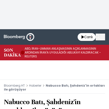
Canlı
ABD, İRAN-UMMAN ANLAŞMASININ AÇIKLANMASININ
AB
SON
ARDINDAN İRAN'A UYGULADIĞI ABLUKAYI KALDIRACAK -
GE
DAKİKA
REUTERS
UY
Bloomberg HT
Haberler
Nabucco Batı, Şahdeniz'in ortakları
ile görüşüyor
Nabucco Batı, Şahdeniz'in