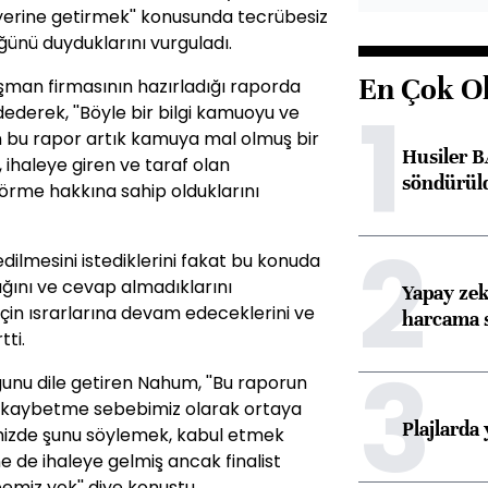
yerine getirmek'' konusunda tecrübesiz
ünü duyduklarını vurguladı.
En Çok O
man firmasının hazırladığı raporda
1
dederek, ''Böyle bir bilgi kamuoyu ve
in bu rapor artık kamuya mal olmuş bir
Husiler B
 ihaleye giren ve taraf olan
söndürül
örme hakkına sahip olduklarını
2
ilmesini istediklerini fakat bu konuda
ığını ve cevap almadıklarını
Yapay zek
in ısrarlarına devam edeceklerini ve
harcama 
tti.
3
ğunu dile getiren Nahum, ''Bu raporun
r, kaybetme sebebimiz olarak ortaya
Plajlarda
ğimizde şunu söylemek, kabul etmek
ne de ihaleye gelmiş ancak finalist
emiz yok'' diye konuştu.