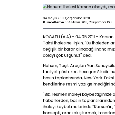
04 Mayıs 2011, Çarşamba 16:31
Güncelleme :
04 Mayıs 2011, Çarşamba 16:31
KOCAELİ (A.A) - 04.05.2011 - Karsa
Taksi ihalesine ilişkin, ''Bu ihaleden 
değişik bir karar alınacağı inancımı
dolayı çok üzgünüz'' dedi.
Nahum, Taşıt Araçları Yan Sanayicil
faaliyet gösteren Hexagon Studio'n
basın toplantısında, New York Taksi İ
kendilerine resmi yazı gelmediğini sö
''Biz, resmen ihaleyi kaybettiğimize 
haberlerden, basın toplantılarında
ihaleyi kaybetmelerinde ''Karsan'ın,
konsepti, aracı oluşturmak, tasarla