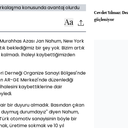
Cevdet Yılmaz: De
güçleniyor
n Murahhas Azası Jan Nahum, New York
artık beklediğimiz bir şey yok. Bizim artık
z kalmadı. İhaleyi kaybettiğimizden
eri Derneği Organize Sanayi Bölgesi'nde
un AR-GE Merkezi'nde düzenlediği
halesini kaybettiklerine dair
yledi.
dair bir duyuru almadık. Basından çıkan
n duymuş durumdayız'' diyen Nahum,
 Türk otomotiv sanayisinin böyle bir
mak, üretime sokmak ve 10 yıl