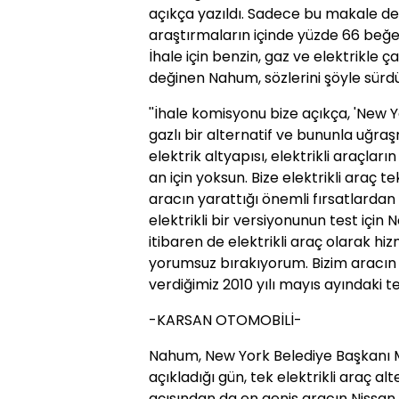
açıkça yazıldı. Sadece bu makale değ
araştırmaların içinde yüzde 66 beğen
İhale için benzin, gaz ve elektrikle ç
değinen Nahum, sözlerini şöyle sürd
''İhale komisyonu bize açıkça, 'New Y
gazlı bir alternatif ve bununla uğra
elektrik altyapısı, elektrikli araçları
an için yoksun. Bize elektrikli araç t
aracın yarattığı önemli fırsatlardan b
elektrikli bir versiyonunun test için
itibaren de elektrikli araç olarak h
yorumsuz bırakıyorum. Bizim aracın da
verdiğimiz 2010 yılı mayıs ayındaki tekl
-KARSAN OTOMOBİLİ-
Nahum, New York Belediye Başkanı Mi
açıkladığı gün, tek elektrikli araç al
açısından da en geniş aracın Nissan 