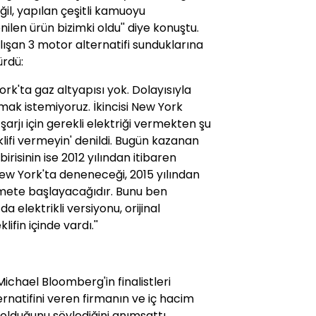
il, yapılan çeşitli kamuoyu
ilen ürün bizimki oldu'' diye konuştu.
alışan 3 motor alternatifi sunduklarına
ürdü:
ork'ta gaz altyapısı yok. Dolayısıyla
şmak istemiyoruz. İkincisi New York
n şarjı için gerekli elektriği vermekten şu
eklifi vermeyin' denildi. Bugün kazanan
irisinin ise 2012 yılından itibaren
 New York'ta deneneceği, 2015 yılından
izmete başlayacağıdır. Bunu ben
 elektrikli versiyonu, orijinal
ifin içinde vardı.''
chael Bloomberg'in finalistleri
ternatifini veren firmanın ve iç hacim
olduğunu söylediğini anımsattı.