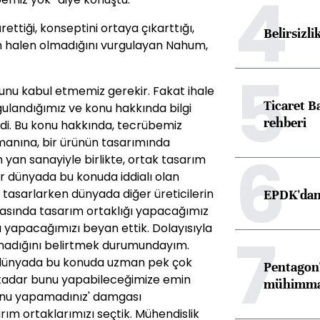
4
ettiği, konseptini ortaya çıkarttığı,
Belirsizli
ın halen olmadığını vurgulayan Nahum,
5
ğunu kabul etmemiz gerekir. Fakat ihale
Ticaret B
gulandığımız ve konu hakkında bilgi
rehberi
i. Bu konu hakkında, tecrübemiz
manına, bir ürünün tasarımında
6
 yan sanayiyle birlikte, ortak tasarım
 far dünyada bu konuda iddialı olan
cı tasarlarken dünyada diğer üreticilerin
EPDK'dan 
masında tasarım ortaklığı yapacağımız
mı yapacağımızı beyan ettik. Dolayısıyla
7
madığını belirtmek durumundayım.
 dünyada bu konuda uzman pek çok
Pentagon'
 kadar bunu yapabileceğimize emin
mühimmat 
unu yapamadınız' damgası
ım ortaklarımızı seçtik. Mühendislik