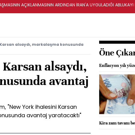
ŞMASININ AÇIKLANMASININ ARDINDAN İRAN'A UYGULADIĞI ABLUKAYI
 Karsan alsaydı, markalaşma konusunda
Öne Çıka
 Karsan alsaydı,
Enflasyon yılı yü
nusunda avantaj
, "New York ihalesini Karsan
onusunda avantaj yaratacaktı"
Kira zam tavanı be