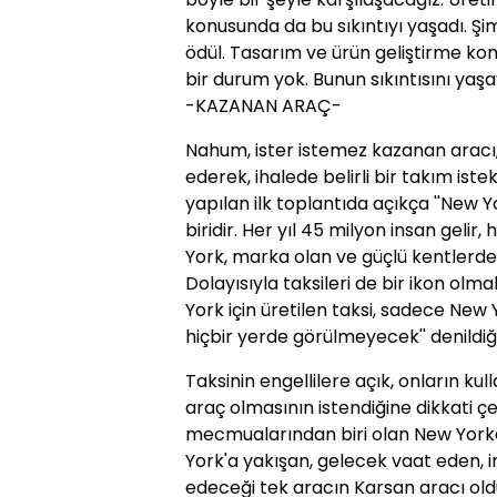
konusunda da bu sıkıntıyı yaşadı. Şi
ödül. Tasarım ve ürün geliştirme ko
bir durum yok. Bunun sıkıntısını yaş
-KAZANAN ARAÇ-
Nahum, ister istemez kazanan aracı, 
ederek, ihalede belirli bir takım is
yapılan ilk toplantıda açıkça ''New
biridir. Her yıl 45 milyon insan gelir, 
York, marka olan ve güçlü kentlerden
Dolayısıyla taksileri de bir ikon olm
York için üretilen taksi, sadece New 
hiçbir yerde görülmeyecek'' denildiği
Taksinin engellilere açık, onların kull
araç olmasının istendiğine dikkati ç
mecmualarından biri olan New York
York'a yakışan, gelecek vaat eden, i
edeceği tek aracın Karsan aracı oldu