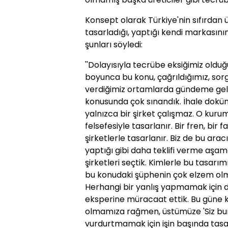
Konsept olarak Türkiye'nin sıfırdan ür
tasarladığı, yaptığı kendi markasın
şunları söyledi:
''Dolayısıyla tecrübe eksiğimiz oldu
boyunca bu konu, çağrıldığımız, sor
verdiğimiz ortamlarda gündeme geld
konusunda çok sınandık. İhale dokü
yalnızca bir şirket çalışmaz. O kurum
felsefesiyle tasarlanır. Bir fren, bir
şirketlerle tasarlanır. Biz de bu ara
yaptığı gibi daha teklifi verme aşa
şirketleri seçtik. Kimlerle bu tasarı
bu konudaki şüphenin çok elzem ol
Herhangi bir yanlış yapmamak için
eksperine müracaat ettik. Bu güne
olmamıza rağmen, üstümüze 'Siz b
vurdurtmamak için işin başında tasar