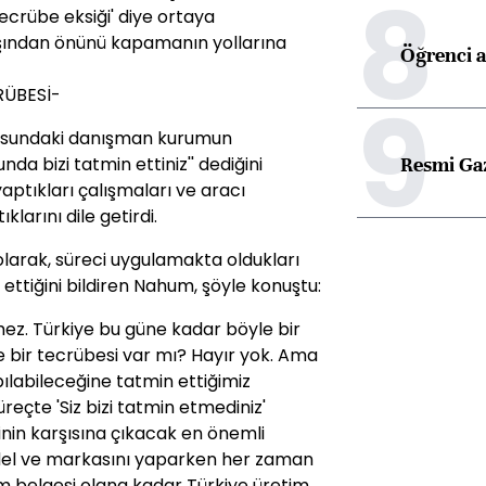
8
ecrübe eksiği' diye ortaya
aşından önünü kapamanın yollarına
Öğrenci a
RÜBESİ-
9
onusundaki danışman kurumun
Resmi Ga
nda bizi tatmin ettiniz'' dediğini
ptıkları çalışmaları ve aracı
klarını dile getirdi.
olarak, süreci uygulamakta oldukları
ttiğini bildiren Nahum, şöyle konuştu:
ez. Türkiye bu güne kadar böyle bir
e bir tecrübesi var mı? Hayır yok. Ama
ılabileceğine tatmin ettiğimiz
reçte 'Siz bizi tatmin etmediniz'
inin karşısına çıkacak en önemli
odel ve markasını yaparken her zaman
im belgesi olana kadar Türkiye üretim