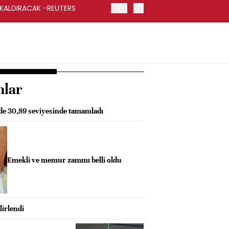
 KALDIRACAK -REUTERS
ABD DIŞİŞLERİ BAKANLIĞI
UYGULANACAK
nlar
zde 30,89 seviyesinde tamamladı
Emekli ve memur zammı belli oldu
lirlendi