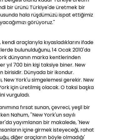
mdi bir ürünü Türkiye'de üretmek bir
nusunda hala rüşdümüzü ispat ettiğimiz
ayacağımızı görüyoruz.''
kendi araçlarıyla kıyasladıklarını ifade
teklerde bulunulduğunu, 14 Ocak 2010'da
 York dünyanın marka kentlerinden
her yıl 700 bin kişi taksiye biner. New
 birisidir. Dünyada bir ikondur.
alı, New York'u simgelemesi gerekir. New
York için üretilmiş olacak. O taksi başka
ni vurguladı.
anımına fırsat sunan, çevreci, yeşil bir
eken Nahum, ''New York'un sayılı
er'da yayımlanan bir makalede, 'New
nsanların içine girmek isteyeceği, rahat
ğu, diğer araçların böyle olmadığı'