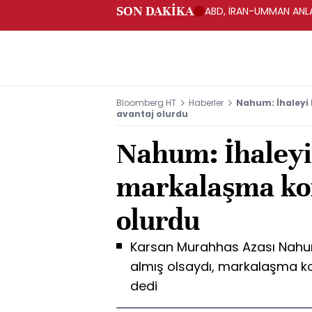
SON DAKİKA
ABD, İRAN-UMMAN ANLA
Bloomberg HT
Haberler
Nahum: İhaleyi
avantaj olurdu
Nahum: İhaleyi
markalaşma ko
olurdu
Karsan Murahhas Azası Nahum
almış olsaydı, markalaşma k
dedi