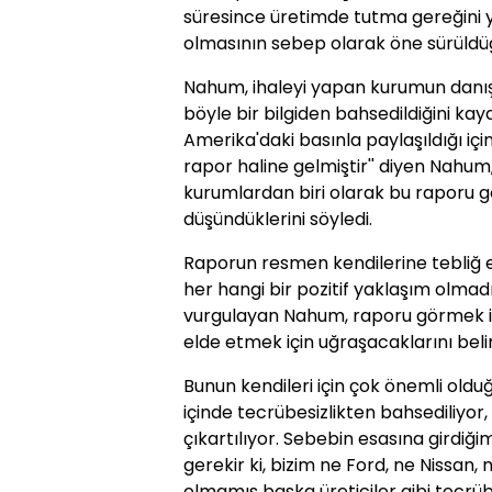
süresince üretimde tutma gereğini 
olmasının sebep olarak öne sürüldüğ
Nahum, ihaleyi yapan kurumun danış
böyle bir bilgiden bahsedildiğini kay
Amerika'daki basınla paylaşıldığı iç
rapor haline gelmiştir'' diyen Nahum,
kurumlardan biri olarak bu raporu g
düşündüklerini söyledi.
Raporun resmen kendilerine tebliğ ed
her hangi bir pozitif yaklaşım olmad
vurgulayan Nahum, raporu görmek iç
elde etmek için uğraşacaklarını belir
Bunun kendileri için çok önemli oldu
içinde tecrübesizlikten bahsediliyo
çıkartılıyor. Sebebin esasına girdi
gerekir ki, bizim ne Ford, ne Nissan, 
olmamış başka üreticiler gibi tecrüb