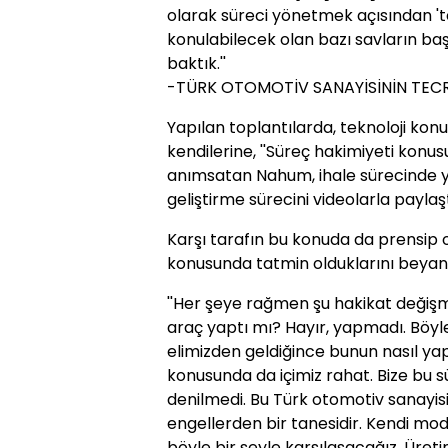
olarak süreci yönetmek açısından 't
konulabilecek olan bazı savların b
baktık.''
-TÜRK OTOMOTİV SANAYİSİNİN TEC
Yapılan toplantılarda, teknoloji k
kendilerine, ''Süreç hakimiyeti konusu
anımsatan Nahum, ihale sürecinde ya
geliştirme sürecini videolarla paylaştı
Karşı tarafın bu konuda da prensip 
konusunda tatmin olduklarını beyan e
''Her şeye rağmen şu hakikat değişm
araç yaptı mı? Hayır, yapmadı. Böyl
elimizden geldiğince bunun nasıl yap
konusunda da içimiz rahat. Bize bu sü
denilmedi. Bu Türk otomotiv sanayis
engellerden bir tanesidir. Kendi m
böyle bir şeyle karşılaşacağız. Üret