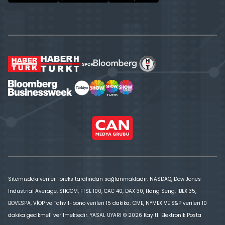
Sitemizdeki veriler Foreks tarafından sağlanmaktadır. NASDAQ, Dow Jones
Industrial Average, SHCOM, FTSE 100, CAC 40, DAX 30, Hang Seng, IBEX 35,
BOVESPA, VİOP ve Tahvil-bono verileri 15 dakika; CME, NYMEX VE S&P verileri 10
dakika gecikmeli verilmektedir. YASAL UYARI © 2026 Kayıtlı Elektronik Posta