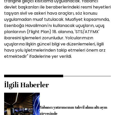
trafiğine geçici kısıtlama uygulanacak. Yabancı
devlet başkanları ile beraberlerindeki resmi heyetleri
taşıyan sivil ve askeri hava araçları, söz konusu
uygulamadan muaf tutulacak. Muafiyet kapsamında,
Esenboğa Havalimanı'nı kullanacak uçuşların, uçuş
planlarının (Flight Plan) 18. alanına, 'STS/ATFMX'
ibaresini işlemeleri zorunludur. Yolcularımızın
uçuşlarına ilişkin güncel bilgi ve düzenlemeleri, ilgili
hava yolu işletmelerinden takip etmeleri önem arz
etmektedir" ifadelerine yer verildi.
İlgili Haberler
Yabancı yatırımcının tahvil alımı altı ayın
zirvesinde