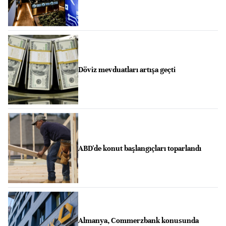
Döviz mevduatları artışa geçti
ABD'de konut başlangıçları toparlandı
Almanya, Commerzbank konusunda