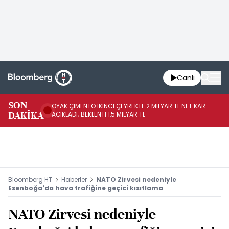
Canlı
İR
SON
OYAK ÇİMENTO İKİNCİ ÇEYREKTE 2 MİLYAR TL NET KAR
YÖ
DAKİKA
AÇIKLADI; BEKLENTİ 1,5 MİLYAR TL
OL
Bloomberg HT
Haberler
NATO Zirvesi nedeniyle
Esenboğa'da hava trafiğine geçici kısıtlama
NATO Zirvesi nedeniyle