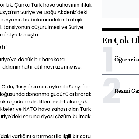
orluk. Çünkü Türk hava sahasının ihlali,
usya'nın Suriye ve Doğu Akdeniz'deki
 dünyanın bu bölümündeki stratejik
dal, tansiyonun düşürülmesi ve Suriye
um" diye konuştu.
En Çok O
1
tı"
Öğrenci a
uriye'ye dönük bir harekata
ddianın hatırlatılması üzerine ise,
2
O da, Rusya'nın son aylarda Suriye'de
Resmi Ga
n doğusunda donanma gücünü artırarak
üyük ölçüde muhalifleri hedef alan çok
ekteler ve NATO hava sahası olan Türk
Suriye'deki soruna siyasi çözüm bulmak
i varlığını artırması ile ilgili bir soru