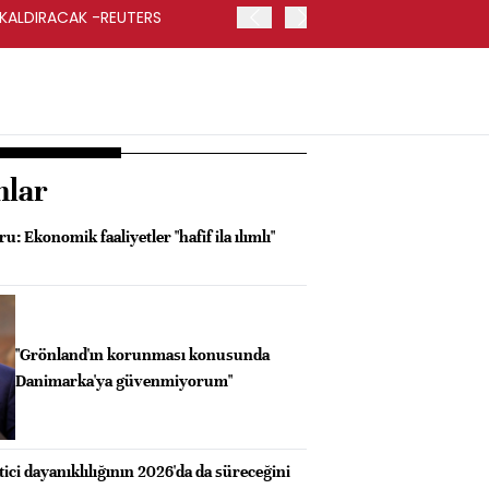
 KALDIRACAK -REUTERS
ABD DIŞİŞLERİ BAKANLIĞI
UYGULANACAK
nlar
u: Ekonomik faaliyetler "hafif ila ılımlı"
"Grönland'ın korunması konusunda
Danimarka'ya güvenmiyorum"
tici dayanıklılığının 2026'da da süreceğini