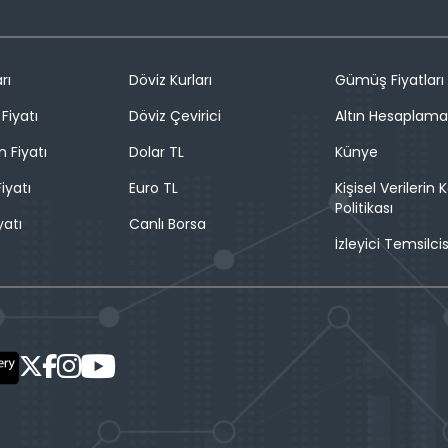
rı
Döviz Kurları
Gümüş Fiyatları
Fiyatı
Döviz Çevirici
Altın Hesaplama
n Fiyatı
Dolar TL
Künye
iyatı
Euro TL
Kişisel Verilerin
Politikası
yatı
Canlı Borsa
İzleyici Temsilcis