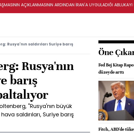
ŞMASININ AÇIKLANMASININ ARDINDAN İRAN'A UYGULADIĞI ABLUKAYI
: Rusya'nın saldırıları Suriye barış
Öne Çıka
rg: Rusya'nın
Fed Bej Kitap Rapor
düzeyde arttı
ye barış
altalıyor
oltenberg, "Rusya'nın büyük
hava saldırıları, Suriye barış
Fitch, ABD'de tüke