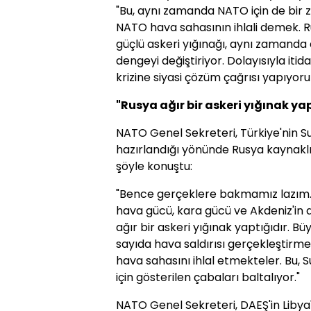
"Bu, aynı zamanda NATO için de bir z
NATO hava sahasının ihlali demek. R
güçlü askeri yığınağı, aynı zamanda
dengeyi değiştiriyor. Dolayısıyla iti
krizine siyasi çözüm çağrısı yapıyor
"Rusya ağır bir askeri yığınak yap
NATO Genel Sekreteri, Türkiye'nin S
hazırlandığı yönünde Rusya kaynaklı i
şöyle konuştu:
"Bence gerçeklere bakmamız lazım. 
hava gücü, kara gücü ve Akdeniz'i
ağır bir askeri yığınak yaptığıdır. B
sayıda hava saldırısı gerçekleştirm
hava sahasını ihlal etmekteler. Bu, 
için gösterilen çabaları baltalıyor."
NATO Genel Sekreteri, DAEŞ'in Libya'dak