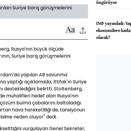
öngörüyor
IMF yayımladı: Ya
ekonomilere katkıs
olacak?
erg, Rusya'nın büyük ölçüde
rının, Suriye barış görüşmelerini
erdam'da yapılan AB savunma
a yaptığı açıklamada, İttifak'ın Suriye
ı desteklediğini belirtti. Stoltenberg,
e muhalifleri hedef alan Rusya'nın
i çözüm bulma çabalarını baltaladığı.
artan hava hareketliliği de, tansiyonun
aline neden oluyor" dedi.
kselttiğini vurgulayan Genel Sekreter,