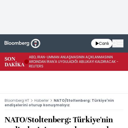
Canlı
ABD, İRAN-UMMAN ANLAŞMASININ AÇIKLANMASININ
AB
SON
ARDINDAN İRAN'A UYGULADIĞI ABLUKAYI KALDIRACAK -
GE
DAKİKA
REUTERS
UY
Bloomberg HT
Haberler
NATO/Stoltenberg: Türkiye'nin
endişelerini oturup konuşmalıyız
NATO/Stoltenberg: Türkiye'nin