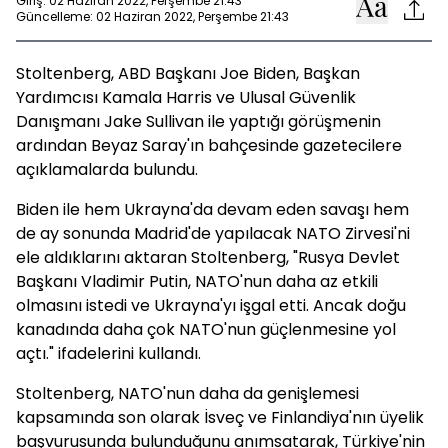
Giriş: 02 Haziran 2022, Perşembe 21:43
Güncelleme: 02 Haziran 2022, Perşembe 21:43
Stoltenberg, ABD Başkanı Joe Biden, Başkan
Yardımcısı Kamala Harris ve Ulusal Güvenlik
Danışmanı Jake Sullivan ile yaptığı görüşmenin
ardından Beyaz Saray'ın bahçesinde gazetecilere
açıklamalarda bulundu.
Biden ile hem Ukrayna'da devam eden savaşı hem
de ay sonunda Madrid'de yapılacak NATO Zirvesi'ni
ele aldıklarını aktaran Stoltenberg, "Rusya Devlet
Başkanı Vladimir Putin, NATO'nun daha az etkili
olmasını istedi ve Ukrayna'yı işgal etti. Ancak doğu
kanadında daha çok NATO'nun güçlenmesine yol
açtı." ifadelerini kullandı.
Stoltenberg, NATO'nun daha da genişlemesi
kapsamında son olarak İsveç ve Finlandiya'nın üyelik
başvurusunda bulunduğunu anımsatarak, Türkiye'nin