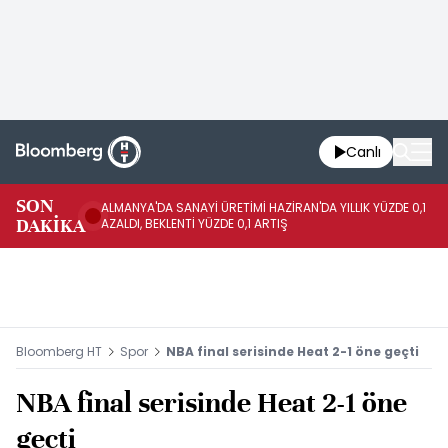
Canlı
SON
ALMANYA'DA SANAYİ ÜRETİMİ HAZİRAN'DA YILLIK YÜZDE 0,1
AL
DAKİKA
AZALDI, BEKLENTİ YÜZDE 0,1 ARTIŞ
AR
Bloomberg HT
Spor
NBA final serisinde Heat 2-1 öne geçti
NBA final serisinde Heat 2-1 öne
geçti