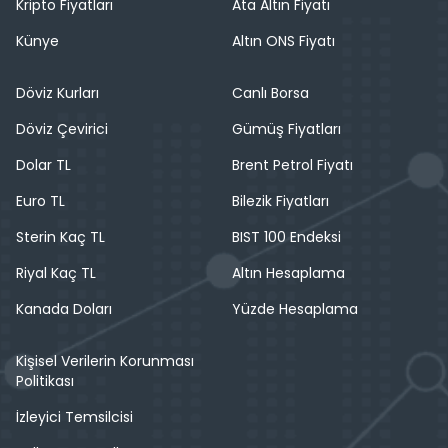
Kripto Fiyatları
Ata Altın Fiyatı
Künye
Altın ONS Fiyatı
Döviz Kurları
Canlı Borsa
Döviz Çevirici
Gümüş Fiyatları
Dolar TL
Brent Petrol Fiyatı
Euro TL
Bilezik Fiyatları
Sterin Kaç TL
BIST 100 Endeksi
Riyal Kaç TL
Altın Hesaplama
Kanada Doları
Yüzde Hesaplama
Kişisel Verilerin Korunması
Politikası
İzleyici Temsilcisi