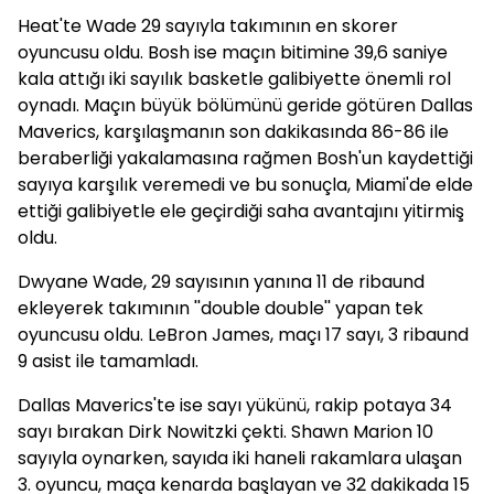
Heat'te Wade 29 sayıyla takımının en skorer
oyuncusu oldu. Bosh ise maçın bitimine 39,6 saniye
kala attığı iki sayılık basketle galibiyette önemli rol
oynadı. Maçın büyük bölümünü geride götüren Dallas
Maverics, karşılaşmanın son dakikasında 86-86 ile
beraberliği yakalamasına rağmen Bosh'un kaydettiği
sayıya karşılık veremedi ve bu sonuçla, Miami'de elde
ettiği galibiyetle ele geçirdiği saha avantajını yitirmiş
oldu.
Dwyane Wade, 29 sayısının yanına 11 de ribaund
ekleyerek takımının ''double double'' yapan tek
oyuncusu oldu. LeBron James, maçı 17 sayı, 3 ribaund
9 asist ile tamamladı.
Dallas Maverics'te ise sayı yükünü, rakip potaya 34
sayı bırakan Dirk Nowitzki çekti. Shawn Marion 10
sayıyla oynarken, sayıda iki haneli rakamlara ulaşan
3. oyuncu, maça kenarda başlayan ve 32 dakikada 15