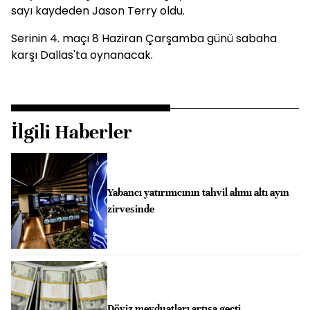
sayı kaydeden Jason Terry oldu.
Serinin 4. maçı 8 Haziran Çarşamba günü sabaha
karşı Dallas'ta oynanacak.
İlgili Haberler
Yabancı yatırımcının tahvil alımı altı ayın
zirvesinde
Döviz mevduatları artışa geçti