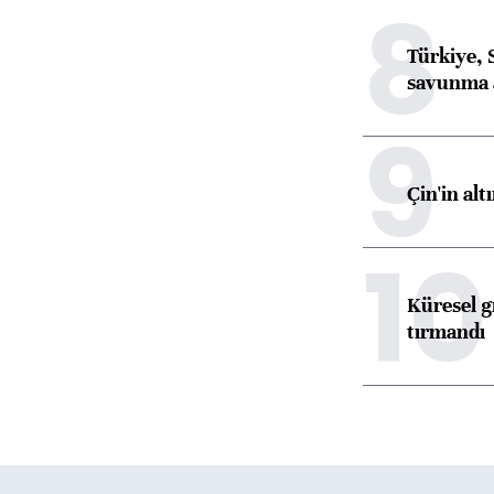
8
Türkiye, 
savunma 
9
Çin'in alt
10
Küresel gı
tırmandı