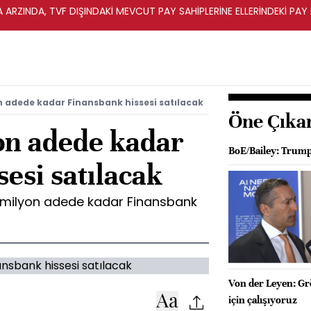
A ARZINDA, TVF DIŞINDAKİ MEVCUT PAY SAHİPLERİNE ELLERİNDEKİ PA
 adede kadar Finansbank hissesi satılacak
Öne Çıka
on adede kadar
BoE/Bailey: Trump'
esi satılacak
 milyon adede kadar Finansbank
Von der Leyen: Grö
için çalışıyoruz