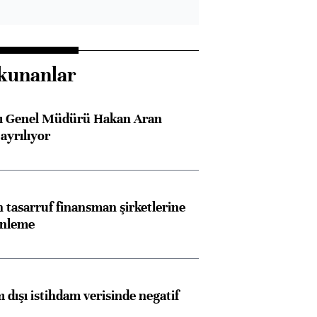
kunanlar
sı Genel Müdürü Hakan Aran
ayrılıyor
tasarruf finansman şirketlerine
enleme
 dışı istihdam verisinde negatif