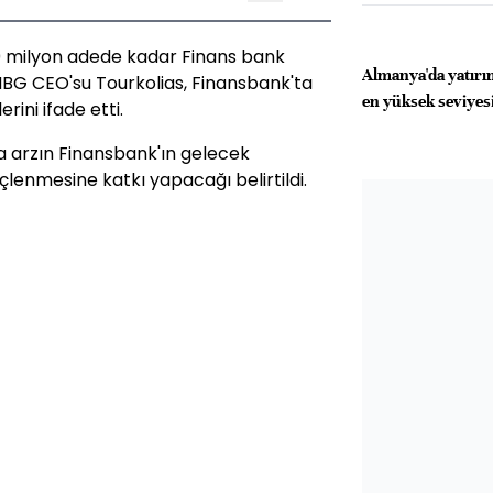
0 milyon adede kadar Finans bank
Almanya'da yatırım
 NBG CEO'su Tourkolias, Finansbank'ta
en yüksek seviyes
ini ifade etti.
 arzın Finansbank'ın gelecek
lenmesine katkı yapacağı belirtildi.