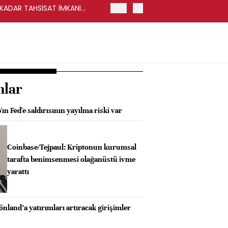
Y KADAR TAHSİSAT İMKANI
HALKBANK, İKİNCİL HALKA
nlar
ın Fed'e saldırısının yayılma riski var
Coinbase/Tejpaul: Kriptonun kurumsal
tarafta benimsenmesi olağanüstü ivme
yarattı
nland’a yatırımları artıracak girişimler