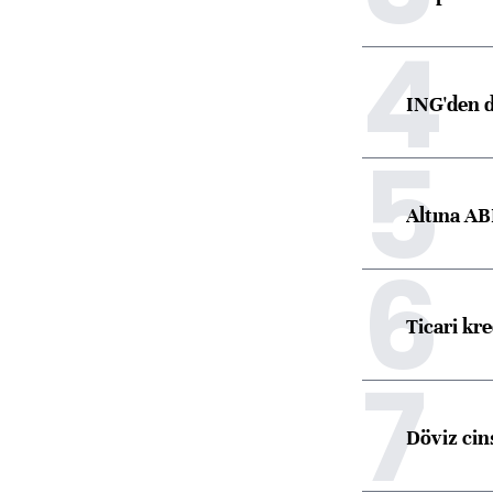
4
ING'den d
5
Altına AB
6
Ticari kr
7
Döviz cins