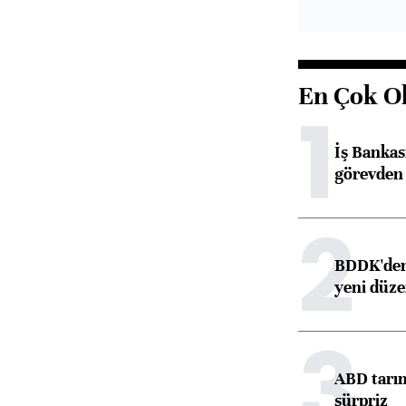
En Çok O
1
İş Banka
görevden 
2
BDDK'den 
yeni düz
3
ABD tarım
sürpriz