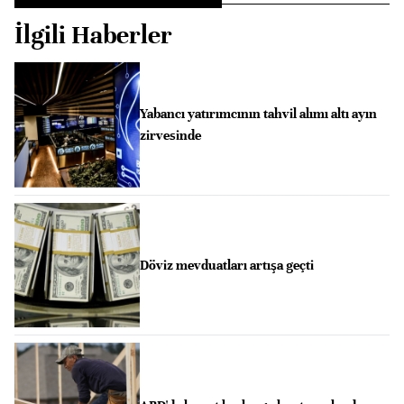
İlgili Haberler
Yabancı yatırımcının tahvil alımı altı ayın
zirvesinde
Döviz mevduatları artışa geçti