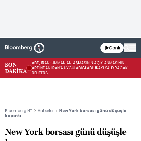
Canlı
ABD, İRAN-UMMAN ANLAŞMASININ AÇIKLANMASININ
AB
SON
ARDINDAN İRAN'A UYGULADIĞI ABLUKAYI KALDIRACAK -
GE
DAKİKA
REUTERS
UY
Bloomberg HT
Haberler
New York borsası günü düşüşle
kapattı
New York borsası günü düşüşle