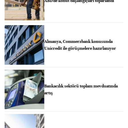
ABD'de konut başlangıçları toparlandı
Almanya, Commerzbank konusunda
Unicredit ile görüşmelere hazırlanıyor
Bankacılık sektörü toplam mevduatında
artış