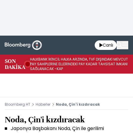
Canlı
HALKBANK İKİNCİL HALKA ARZINDA, TVF DIŞINDAKİ MEVCUT
HA
SON
PAY SAHİPLERİNE ELLERİNDEKİ PAY KADAR TAHSİSAT İMKANI
KO
DAKİKA
SAĞLANACAK -KAP
-K
Bloomberg HT
Haberler
Noda, Çin'i kızdıracak
Noda, Çin'i kızdıracak
Japonya Başbakanı Noda, Çin ile gerilimi