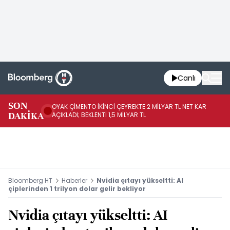
Canlı
İR
SON
OYAK ÇİMENTO İKİNCİ ÇEYREKTE 2 MİLYAR TL NET KAR
YÖ
DAKİKA
AÇIKLADI; BEKLENTİ 1,5 MİLYAR TL
OL
Bloomberg HT
Haberler
Nvidia çıtayı yükseltti: AI
çiplerinden 1 trilyon dolar gelir bekliyor
Nvidia çıtayı yükseltti: AI