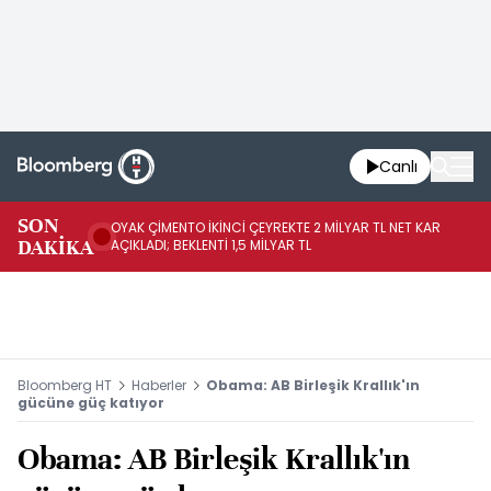
Canlı
İR
SON
OYAK ÇİMENTO İKİNCİ ÇEYREKTE 2 MİLYAR TL NET KAR
YÖ
DAKİKA
AÇIKLADI; BEKLENTİ 1,5 MİLYAR TL
OL
Bloomberg HT
Haberler
Obama: AB Birleşik Krallık'ın
gücüne güç katıyor
Obama: AB Birleşik Krallık'ın