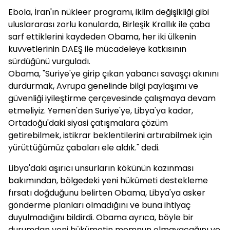
Ebola, İran'ın nükleer programı, iklim değişikliği gibi
uluslararası zorlu konularda, Birleşik Krallık ile çaba
sarf ettiklerini kaydeden Obama, her iki ülkenin
kuvvetlerinin DAEŞ ile mücadeleye katkısının
sürdüğünü vurguladı.
Obama, "Suriye'ye girip çıkan yabancı savaşçı akınını
durdurmak, Avrupa genelinde bilgi paylaşımı ve
güvenliği iyileştirme çerçevesinde çalışmaya devam
etmeliyiz. Yemen'den Suriye'ye, Libya'ya kadar,
Ortadoğu'daki siyasi çatışmalara çözüm
getirebilmek, istikrar beklentilerini artırabilmek için
yürüttüğümüz çabaları ele aldık." dedi.
Libya'daki aşırıcı unsurların kökünün kazınması
bakımından, bölgedeki yeni hükümeti destekleme
fırsatı doğduğunu belirten Obama, Libya'ya asker
gönderme planları olmadığını ve buna ihtiyaç
duyulmadığını bildirdi. Obama ayrıca, böyle bir
durumdan yeni hükümetin memnun olmayacağını ve