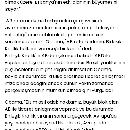
olmak üzere, Britanya'nın etki alanının büyümesini
istiyor."
"AB referandumu tartışmaları çerçevesinde,
ziyaretinin zamanlamasının pek çok spekülasyona
yol açtığı" anımsatılarak değerlendirmesinin
sorulması üzerine Obama, "AB referandumu, Birleşik
Krallık halkının vereceği bir karar" dedi.
Birleşik Krallık'ın AB'den çıkması halinde ABD ile
yapılan anlaşmaların akıbetine dair Brexit yanlılarının
düşüncelerini dile getirdiğini anımsatan Obama,
böyle bir durumda iki ülke arasında ticaret anlaşması
imzalanabileceğini ancak bunun yakın zamanda
gerçekleşmesinin mümkün olmadığını vurguladı.
Obama, "Bizim asıl odak noktamız, büyük blok olan
AB ile ticaret anlaşması yapmak ve bu durumda
Birleşik Krallık, sıranın sonuna geçecek. Avrupa'da
yaşananların buraya etkisi olacak, Avrupa'da
yaşananların ABD'ye etkisi olacak." dedi.