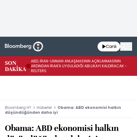
Canlı
ABD, İRAN-UMMAN ANLAŞMASININ AÇIKLANMASININ
AB
SON
ARDINDAN İRAN'A UYGULADIĞI ABLUKAYI KALDIRACAK -
GE
DAKİKA
REUTERS
UY
Bloomberg HT
Haberler
Obama: ABD ekonomisi halkın
düşündüğünden daha iyi
Obama: ABD ekonomisi halkın