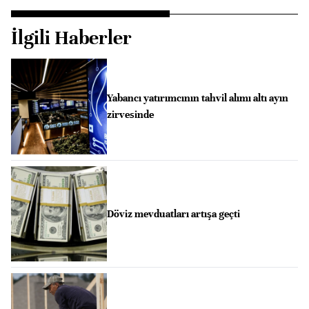
İlgili Haberler
Yabancı yatırımcının tahvil alımı altı ayın
zirvesinde
Döviz mevduatları artışa geçti