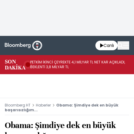
Canlı
SON
PETKİM İKİNCİ ÇEYREKTE 4,1 MİLYAR TL NET KAR AÇIKLADI,
İR
DAKİKA
BEKLENTİ 3,8 MİLYAR TL
UY
Bloomberg HT
Haberler
Obama: Şimdiye dek en büyük
başarısızlığım...
Obama: Şimdiye dek en büyük