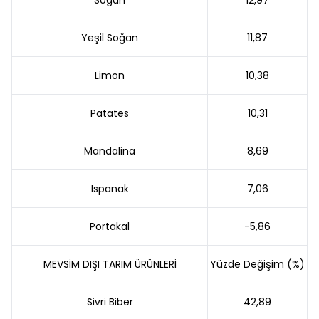
Soğan
12,97
Yeşil Soğan
11,87
Limon
10,38
Patates
10,31
Mandalina
8,69
Ispanak
7,06
Portakal
-5,86
MEVSİM DIŞI TARIM ÜRÜNLERİ
Yüzde Değişim (%)
Sivri Biber
42,89