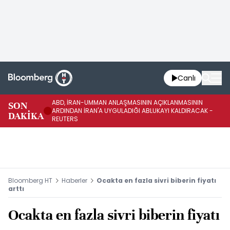
Canlı
ABD, İRAN-UMMAN ANLAŞMASININ AÇIKLANMASININ
AB
SON
ARDINDAN İRAN'A UYGULADIĞI ABLUKAYI KALDIRACAK -
GE
DAKİKA
REUTERS
UY
Bloomberg HT
Haberler
Ocakta en fazla sivri biberin fiyatı
arttı
Ocakta en fazla sivri biberin fiyatı