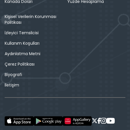
Kanada Doları
Yüzde Hesaplama
Kişisel Verilerin Korunması
Politikası
İzleyici Temsilcisi
Kullanım Koşulları
Aydınlatma Metni
Çerez Politikası
Biyografi
İletişim