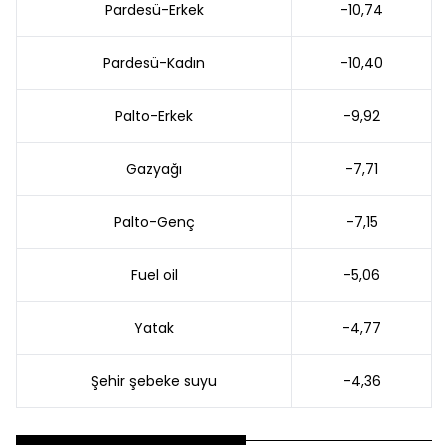
Pardesü-Erkek
-10,74
Pardesü-Kadın
-10,40
Palto-Erkek
-9,92
Gazyağı
-7,71
Palto-Genç
-7,15
Fuel oil
-5,06
Yatak
-4,77
Şehir şebeke suyu
-4,36