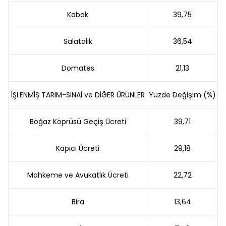
Kabak
39,75
Salatalık
36,54
Domates
21,13
İŞLENMİŞ TARIM-SINAİ ve DİĞER ÜRÜNLER
Yüzde Değişim (%)
Boğaz Köprüsü Geçiş Ücreti
39,71
Kapıcı Ücreti
29,18
Mahkeme ve Avukatlık Ücreti
22,72
Bira
13,64