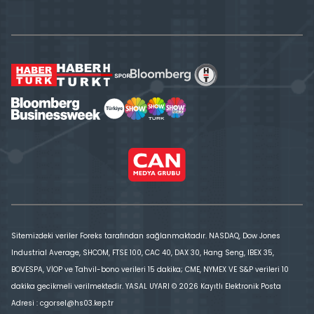
Sitemizdeki veriler Foreks tarafından sağlanmaktadır. NASDAQ, Dow Jones
Industrial Average, SHCOM, FTSE 100, CAC 40, DAX 30, Hang Seng, IBEX 35,
BOVESPA, VİOP ve Tahvil-bono verileri 15 dakika; CME, NYMEX VE S&P verileri 10
dakika gecikmeli verilmektedir. YASAL UYARI © 2026 Kayıtlı Elektronik Posta
Adresi : cgorsel@hs03.kep.tr