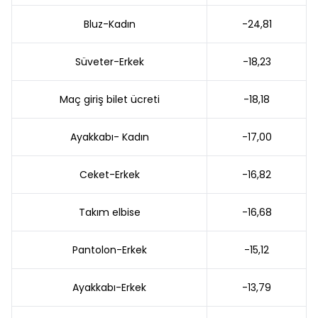
Bluz-Kadın
-24,81
Süveter-Erkek
-18,23
Maç giriş bilet ücreti
-18,18
Ayakkabı- Kadın
-17,00
Ceket-Erkek
-16,82
Takım elbise
-16,68
Pantolon-Erkek
-15,12
Ayakkabı-Erkek
-13,79