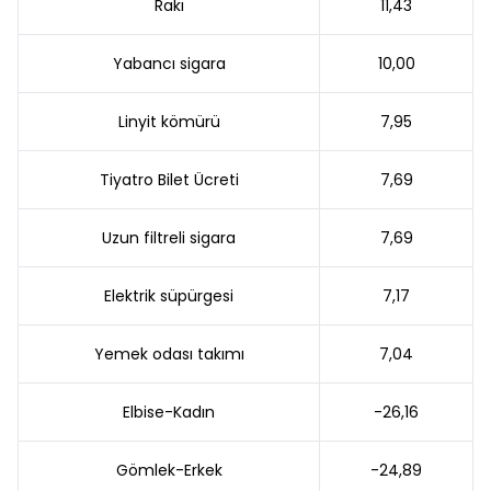
Rakı
11,43
Yabancı sigara
10,00
Linyit kömürü
7,95
Tiyatro Bilet Ücreti
7,69
Uzun filtreli sigara
7,69
Elektrik süpürgesi
7,17
Yemek odası takımı
7,04
Elbise-Kadın
-26,16
Gömlek-Erkek
-24,89