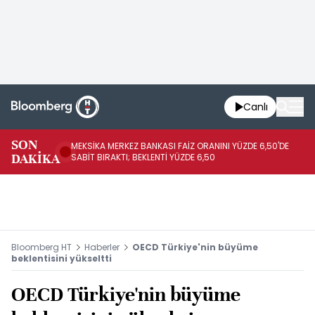
Canlı
SON
MEKSİKA MERKEZ BANKASI FAİZ ORANINI YÜZDE 6,50'DE
OY
DAKİKA
SABİT BIRAKTI; BEKLENTİ YÜZDE 6,50
AÇ
Bloomberg HT
Haberler
OECD Türkiye'nin büyüme
beklentisini yükseltti
OECD Türkiye'nin büyüme