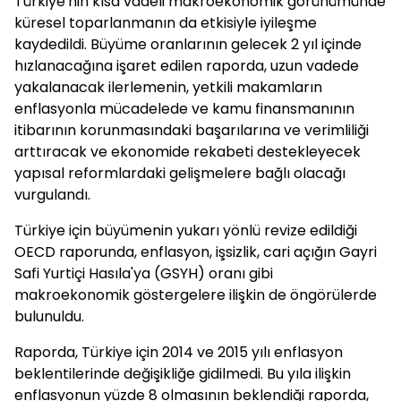
Türkiye'nin kısa vadeli makroekonomik görünümünde
küresel toparlanmanın da etkisiyle iyileşme
kaydedildi. Büyüme oranlarının gelecek 2 yıl içinde
hızlanacağına işaret edilen raporda, uzun vadede
yakalanacak ilerlemenin, yetkili makamların
enflasyonla mücadelede ve kamu finansmanının
itibarının korunmasındaki başarılarına ve verimliliği
arttıracak ve ekonomide rekabeti destekleyecek
yapısal reformlardaki gelişmelere bağlı olacağı
vurgulandı.
Türkiye için büyümenin yukarı yönlü revize edildiği
OECD raporunda, enflasyon, işsizlik, cari açığın Gayri
Safi Yurtiçi Hasıla'ya (GSYH) oranı gibi
makroekonomik göstergelere ilişkin de öngörülerde
bulunuldu.
Raporda, Türkiye için 2014 ve 2015 yılı enflasyon
beklentilerinde değişikliğe gidilmedi. Bu yıla ilişkin
enflasyonun yüzde 8 olmasının beklendiği raporda,