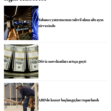
Yabancı yatırımcının tahvil alımı altı ayın
zirvesinde
Döviz mevduatları artışa geçti
ABD'de konut başlangıçları toparlandı