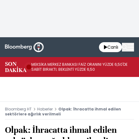
Canlı
SON
MEKSİKA MERKEZ BANKASI FAİZ ORANINI YÜZDE 6,50'DE
OY
DAKİKA
SABİT BIRAKTI; BEKLENTİ YÜZDE 6,50
AÇ
Bloomberg HT
Haberler
Olpak: İhracatta ihmal edilen
sektörlere ağırlık verilmeli
Olpak: İhracatta ihmal edilen