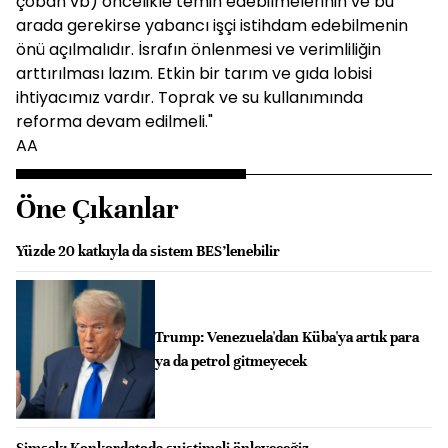
çoban vb) öncelikle temin edebilmelerinin ve bu
arada gerekirse yabancı işçi istihdam edebilmenin
önü açılmalıdır. İsrafın önlenmesi ve verimliliğin
arttırılması lazım. Etkin bir tarım ve gıda lobisi
ihtiyacımız vardır. Toprak ve su kullanımında
reforma devam edilmeli."
AA
Öne Çıkanlar
Yüzde 20 katkıyla da sistem BES’lenebilir
Trump: Venezuela'dan Küba'ya artık para
ya da petrol gitmeyecek
Şimşek: Konkordatoda suistimali önleyeceğiz