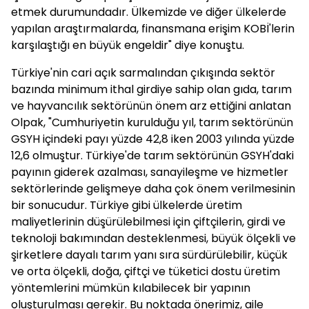
etmek durumundadır. Ülkemizde ve diğer ülkelerde
yapılan araştırmalarda, finansmana erişim KOBİ'lerin
karşılaştığı en büyük engeldir" diye konuştu.
Türkiye'nin cari açık sarmalından çıkışında sektör
bazında minimum ithal girdiye sahip olan gıda, tarım
ve hayvancılık sektörünün önem arz ettiğini anlatan
Olpak, "Cumhuriyetin kurulduğu yıl, tarım sektörünün
GSYH içindeki payı yüzde 42,8 iken 2003 yılında yüzde
12,6 olmuştur. Türkiye'de tarım sektörünün GSYH'daki
payının giderek azalması, sanayileşme ve hizmetler
sektörlerinde gelişmeye daha çok önem verilmesinin
bir sonucudur. Türkiye gibi ülkelerde üretim
maliyetlerinin düşürülebilmesi için çiftçilerin, girdi ve
teknoloji bakımından desteklenmesi, büyük ölçekli ve
şirketlere dayalı tarım yanı sıra sürdürülebilir, küçük
ve orta ölçekli, doğa, çiftçi ve tüketici dostu üretim
yöntemlerini mümkün kılabilecek bir yapının
oluşturulması gerekir. Bu noktada önerimiz, aile