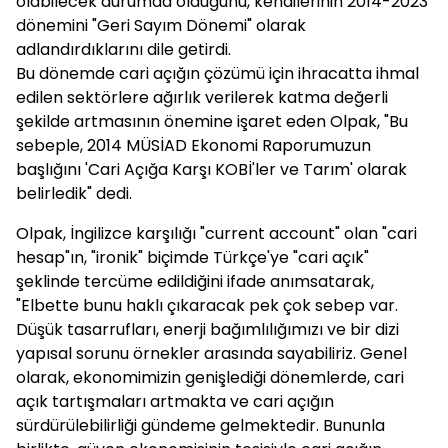
olabilecek durumda olduğunu, kendilerinin 2014-2023
dönemini "Geri Sayım Dönemi" olarak
adlandırdıklarını dile getirdi.
Bu dönemde cari açığın çözümü için ihracatta ihmal
edilen sektörlere ağırlık verilerek katma değerli
şekilde artmasının önemine işaret eden Olpak, "Bu
sebeple, 2014 MÜSİAD Ekonomi Raporumuzun
başlığını 'Cari Açığa Karşı KOBİ'ler ve Tarım' olarak
belirledik" dedi.
Olpak, İngilizce karşılığı "current account" olan "cari
hesap"ın, "ironik" biçimde Türkçe'ye "cari açık"
şeklinde tercüme edildiğini ifade anımsatarak,
"Elbette bunu haklı çıkaracak pek çok sebep var.
Düşük tasarrufları, enerji bağımlılığımızı ve bir dizi
yapısal sorunu örnekler arasında sayabiliriz. Genel
olarak, ekonomimizin genişlediği dönemlerde, cari
açık tartışmaları artmakta ve cari açığın
sürdürülebilirliği gündeme gelmektedir. Bununla