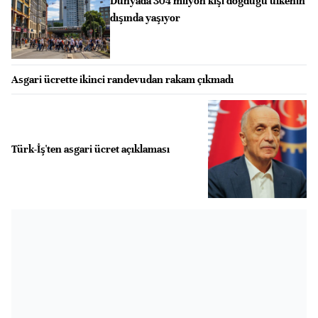
Dünyada 304 milyon kişi doğduğu ülkenin
dışında yaşıyor
Asgari ücrette ikinci randevudan rakam çıkmadı
Türk-İş'ten asgari ücret açıklaması