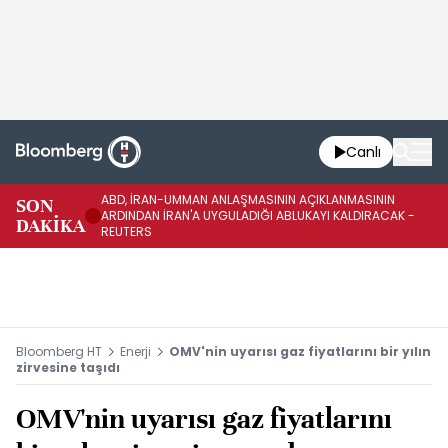
Canlı
ABD, İRAN-UMMAN ANLAŞMASININ AÇIKLANMASININ
AB
SON
ARDINDAN İRAN'A UYGULADIĞI ABLUKAYI KALDIRACAK -
GE
DAKİKA
REUTERS
UY
Bloomberg HT
Enerji
OMV'nin uyarısı gaz fiyatlarını bir yılın
zirvesine taşıdı
OMV'nin uyarısı gaz fiyatlarını