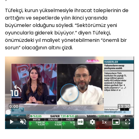
Tüfekçi, kurun yükselmesiyle ihracat taleplerinin de
arttığını ve sepetlerde yılın ikinci yarısında
büyümeler olduğunu söyledi. “Sektörümüz yeni
oyuncularla giderek büyüyor.” diyen Tüfekçi,
önümüzdeki yıl maliyet yönetebilmenin “önemli bir
sorun” olacağının altını çizdi.
Süre
0:00
Toplam
13:30
Yüklendi
:
0.73%
Süre
1x
Duraklat
Sesi
Oynatma
Mini
Tam
Aç
Hızı
oynatıcı
Ekra