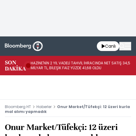
Canlı
SON
HAZİNE'NİN 2 YIL VADELİ TAHVİL İHRACINDA NET SATIŞ 34,5
RO
DAKİKA
MİLYAR TL, BİLEŞİK FAİZ YÜZDE 41,68 OLDU
PA
Bloomberg HT
Haberler
Onur Market/Tüfekçi: 12 üzeri kurla
mal alımı yapmadık
Onur Market/Tüfekçi: 12 üzeri