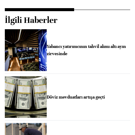
İlgili Haberler
Yabancı yatırımcının tahvil alımı altı ayın
zirvesinde
Döviz mevduatları artışa geçti