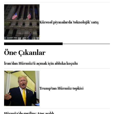
Küresel piyasalarda 'teknolojik' satış
Öne Çıkanlar
İran'dan Hürmüz'ü açmak için abluka koşulu
Trump'tan Hürmüz tepkisi
Hürmüz'de gerilim: Ateş açıldı