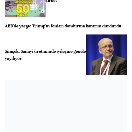
şirket
ABD'de yargıç Trump'ın fonları dondurma kararını durdurdu
Şimşek: Sanayi üretiminde iyileşme genele
yayılıyor