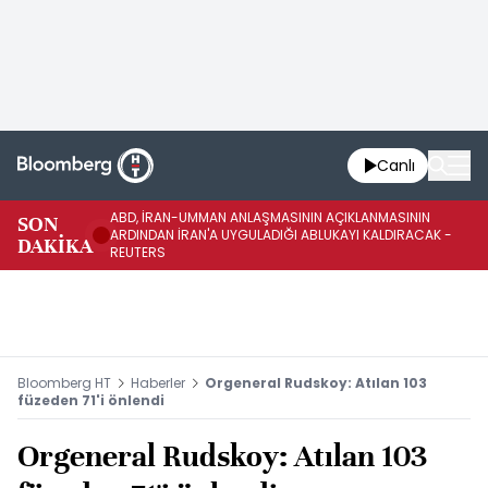
Canlı
ABD, İRAN-UMMAN ANLAŞMASININ AÇIKLANMASININ
AB
SON
ARDINDAN İRAN'A UYGULADIĞI ABLUKAYI KALDIRACAK -
GE
DAKİKA
REUTERS
UY
Bloomberg HT
Haberler
Orgeneral Rudskoy: Atılan 103
füzeden 71'i önlendi
Orgeneral Rudskoy: Atılan 103