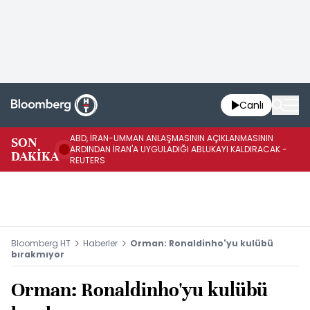
Canlı
ABD, İRAN-UMMAN ANLAŞMASININ AÇIKLANMASININ
AB
SON
ARDINDAN İRAN'A UYGULADIĞI ABLUKAYI KALDIRACAK -
GE
DAKİKA
REUTERS
UY
Bloomberg HT
Haberler
Orman: Ronaldinho'yu kulübü
bırakmıyor
Orman: Ronaldinho'yu kulübü