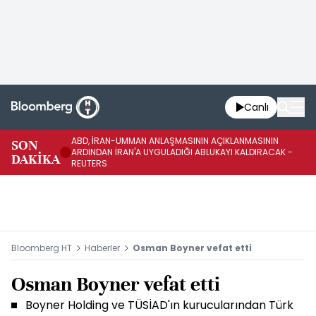
Canlı
ABD, İRAN-UMMAN ANLAŞMASININ AÇIKLANMASININ
AB
SON
ARDINDAN İRAN'A UYGULADIĞI ABLUKAYI KALDIRACAK -
GE
DAKİKA
REUTERS
UY
Bloomberg HT
Haberler
Osman Boyner vefat etti
Osman Boyner vefat etti
Boyner Holding ve TÜSİAD'ın kurucularından Türk