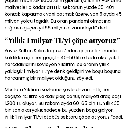
yapalım kontak kapatalım gibi bir şansımız yok ama
maliyetler o kadar arttı ki sektörün yüzde 35-40’ı
kontak kapatmak yani batmak üzere. Son 5 ayda 45
milyon yolcu taşıdık. Bu oran pandemi olmasına
rağmen geçen yıl 55 milyon civarındaydı” dedi.
“Yıllık 1 milyar TL’yi çöpe atıyoruz”
Yavuz Sultan Selim Köprüsü’nden geçmek zorunda
kaldıkları için her geçişte 40-50 litre fazla akaryakıt
harcadıklarını söyleyen Yıldırım, bu oranın yıllık
yaklaşık 1 milyar TL’ye denk geldiğini ve boşu boşuna
harcanmış bir maliyet olduğunu söyledi.
Mustafa Yıldırım sözlerine şöyle devam etti; her
geçişte 42 litre yaksak gidiş dönüş maliyeti araç başı
1,200 TL oluyor. Bu rakam ayda 60-65 bin TL. Yıllık 35
bin ton akaryakıt sadece bu yüzden boşa gidiyor.
Yıllık 1 milyar TL’yi otobüs sektörü çöpe atıyoruz “dedi.