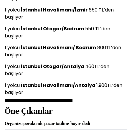
1 yolcu
İstanbul Havalimanı/İzmir
650 TL’den
başlıyor
1 yolcu
İstanbul Otogar/Bodrum
550 TL’den
başlıyor
1 yolcu
İstanbul Havalimanı/ Bodrum
800TL’den
başlıyor
1 yolcu
İstanbul Otogar/Antalya
460TL’den
başlıyor
1 yolcu
İstanbul Havalimanı/Antalya
1,900TL’den
başlıyor
Öne Çıkanlar
Organize perakende pazar tatiline 'hayır' dedi