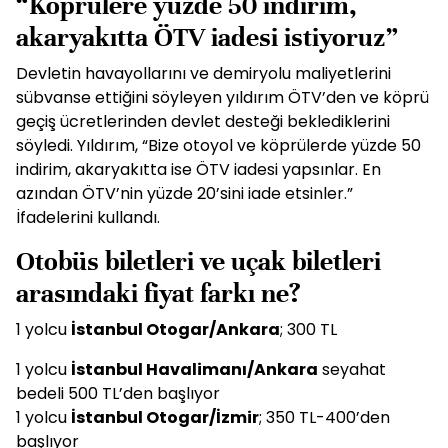
“Köprülere yüzde 50 indirim,
akaryakıtta ÖTV iadesi istiyoruz”
Devletin havayollarını ve demiryolu maliyetlerini
sübvanse ettiğini söyleyen yıldırım ÖTV’den ve köprü
geçiş ücretlerinden devlet desteği beklediklerini
söyledi. Yıldırım, “Bize otoyol ve köprülerde yüzde 50
indirim, akaryakıtta ise ÖTV iadesi yapsınlar. En
azından ÖTV’nin yüzde 20’sini iade etsinler.”
İfadelerini kullandı.
Otobüs biletleri ve uçak biletleri
arasındaki fiyat farkı ne?
1 yolcu
İstanbul Otogar/Ankara
; 300 TL
1 yolcu
İstanbul Havalimanı/Ankara
seyahat
bedeli 500 TL’den başlıyor
1 yolcu
İstanbul Otogar/İzmir
; 350 TL-400’den
başlıyor