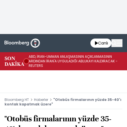
Canlı
ABD, İRAN-UMMAN ANLAŞMASININ AÇIKLANMASININ
AB
SON
ARDINDAN İRAN'A UYGULADIĞI ABLUKAYI KALDIRACAK -
GE
DAKİKA
REUTERS
UY
Bloomberg HT
Haberler
"Otobüs firmalarının yüzde 35-40'ı
kontak kapatmak üzere"
"Otobüs firmalarının yüzde 35-