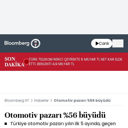
Canlı
SON
TÜRK TELEKOM İKİNCİ ÇEYREKTE 6 MİLYAR TL NET KAR ELDE
AB
DAKİKA
ETTİ; BEKLENTİ 4,9 MİLYAR TL
İR
Bloomberg HT
Haberler
Otomotiv pazarı %56 büyüdü
Otomotiv pazarı %56 büyüdü
Türkiye otomotiv pazarı yılın ilk 5 ayında, geçen