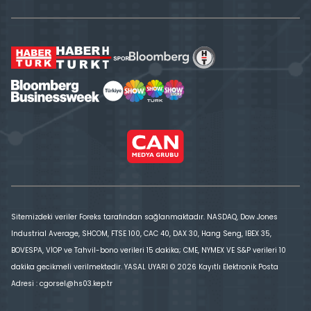
Sitemizdeki veriler Foreks tarafından sağlanmaktadır. NASDAQ, Dow Jones
Industrial Average, SHCOM, FTSE 100, CAC 40, DAX 30, Hang Seng, IBEX 35,
BOVESPA, VİOP ve Tahvil-bono verileri 15 dakika; CME, NYMEX VE S&P verileri 10
dakika gecikmeli verilmektedir. YASAL UYARI © 2026 Kayıtlı Elektronik Posta
Adresi : cgorsel@hs03.kep.tr