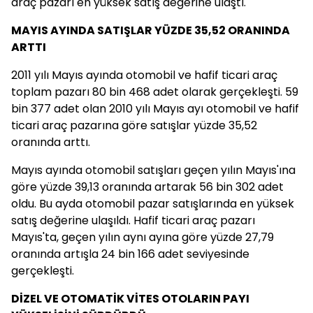
araç pazarı en yüksek satış değerine ulaştı.
MAYIS AYINDA SATIŞLAR YÜZDE 35,52 ORANINDA
ARTTI
2011 yılı Mayıs ayında otomobil ve hafif ticari araç
toplam pazarı 80 bin 468 adet olarak gerçekleşti. 59
bin 377 adet olan 2010 yılı Mayıs ayı otomobil ve hafif
ticari araç pazarına göre satışlar yüzde 35,52
oranında arttı.
Mayıs ayında otomobil satışları geçen yılın Mayıs'ına
göre yüzde 39,13 oranında artarak 56 bin 302 adet
oldu. Bu ayda otomobil pazar satışlarında en yüksek
satış değerine ulaşıldı. Hafif ticari araç pazarı
Mayıs'ta, geçen yılın aynı ayına göre yüzde 27,79
oranında artışla 24 bin 166 adet seviyesinde
gerçekleşti.
DİZEL VE OTOMATİK VİTES OTOLARIN PAYI