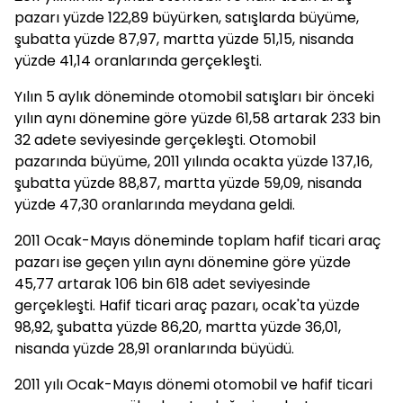
pazarı yüzde 122,89 büyürken, satışlarda büyüme,
şubatta yüzde 87,97, martta yüzde 51,15, nisanda
yüzde 41,14 oranlarında gerçekleşti.
Yılın 5 aylık döneminde otomobil satışları bir önceki
yılın aynı dönemine göre yüzde 61,58 artarak 233 bin
32 adete seviyesinde gerçekleşti. Otomobil
pazarında büyüme, 2011 yılında ocakta yüzde 137,16,
şubatta yüzde 88,87, martta yüzde 59,09, nisanda
yüzde 47,30 oranlarında meydana geldi.
2011 Ocak-Mayıs döneminde toplam hafif ticari araç
pazarı ise geçen yılın aynı dönemine göre yüzde
45,77 artarak 106 bin 618 adet seviyesinde
gerçekleşti. Hafif ticari araç pazarı, ocak'ta yüzde
98,92, şubatta yüzde 86,20, martta yüzde 36,01,
nisanda yüzde 28,91 oranlarında büyüdü.
2011 yılı Ocak-Mayıs dönemi otomobil ve hafif ticari