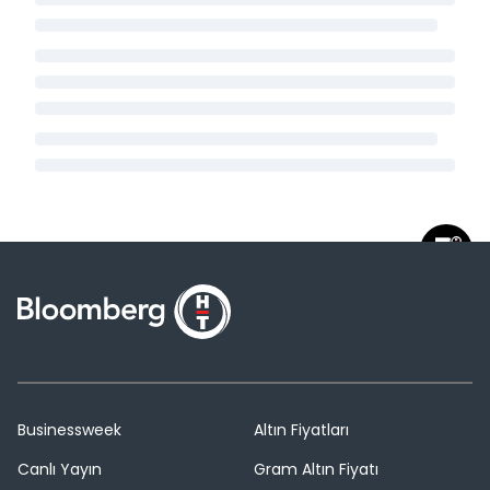
Businessweek
Altın Fiyatları
Canlı Yayın
Gram Altın Fiyatı