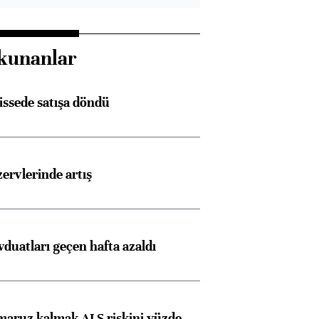
kunanlar
issede satışa döndü
rvlerinde artış
duatları geçen hafta azaldı
 maruz kalmak ALS riskini yüzde