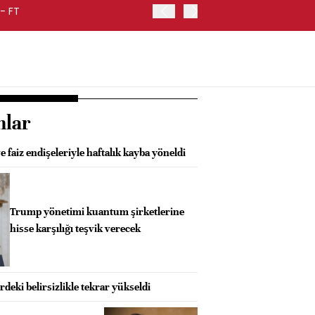
- FT
FED BAŞKANI WARSH, ENF
nlar
e faiz endişeleriyle haftalık kayba yöneldi
Trump yönetimi kuantum şirketlerine
hisse karşılığı teşvik verecek
deki belirsizlikle tekrar yükseldi