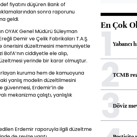
edef fiyatını düşüren Bank of
çıklamalarından sonra raporunu
a geldi.
En Çok O
1
apan OYAK Genel Müdürü Süleyman
eğli Demir ve Çelik Fabrikaları T.A.Ş.
Yabancı h
 ve önerisini düzeltmesini memnuniyetle
i BofA’nın ciddiyetle ele alıp,
2
zeltmesi yerinde bir karar olmuştur.
hazırlayan kuruma hem de kamuoyuna
TCMB reze
ki yanlış modelin düzeltilmesini
3
’e güvenmesi, Erdemir’in de
alı mekanizma çalıştı, yanlışlık
Döviz mev
edilen Erdemir raporuyla ilgili düzeltme
Pestisite
inde de revize yaptı.