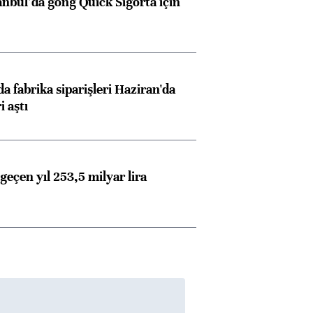
anbul’da gong Quick Sigorta için
görüşmelere hazırlanıyor
ngıçları
a fabrika siparişleri Haziran'da
i aştı
geçen yıl 253,5 milyar lira