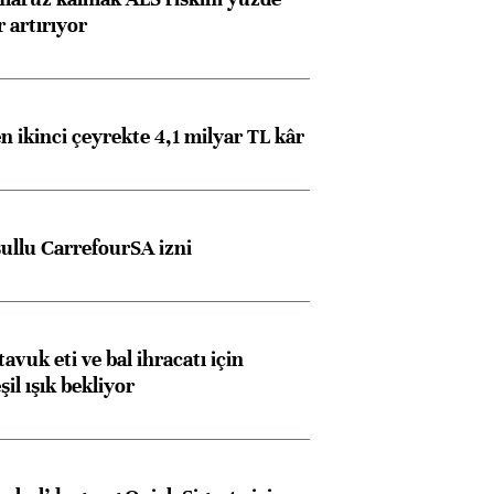
 artırıyor
n ikinci çeyrekte 4,1 milyar TL kâr
şullu CarrefourSA izni
tavuk eti ve bal ihracatı için
il ışık bekliyor
Almanya, Commerzbank
Ba
konusunda Unicredit ile
me