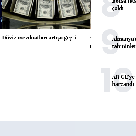
8
Borsa İst
çaldı
9
Döviz mevduatları artışa geçti
ABD'de konut başla
Almanya'd
tahminler
toparlandı
10
AR-GE'ye 
harcandı