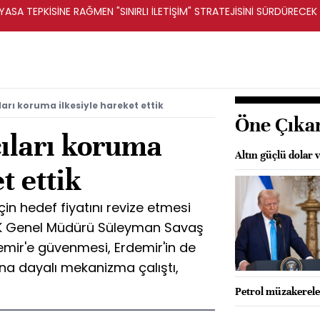
ASA TEPKİSİNE RAĞMEN "SINIRLI İLETİŞİM" STRATEJİSİNİ SÜRDÜRECEK 
arı koruma ilkesiyle hareket ettik
Öne Çıka
ıları koruma
Altın güçlü dolar v
t ettik
in hedef fiyatını revize etmesi
K Genel Müdürü Süleyman Savaş
demir'e güvenmesi, Erdemir'in de
ına dayalı mekanizma çalıştı,
Petrol müzakereler