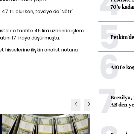
4
70’e kadar
47 TL olurken, tavsiye de 'Nötr'
5
tler o tarihte 45 lira üzerinde işlem
Petkim'de
yatını 17 liraya düşürmüştü.
6
t hisselerine ilişkin analist notuna
A101'e ko
7
Brezilya, 
AB'den yeş