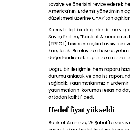
tavsiye ve önerisini revize ederek h
America'nın, Erdemir yönetiminin a
düzeltmesi üzerine OYAK'tan açıklam
Konuyla ilgili bir değerlendirme y
Savaş Erdem, “Bank of America’nın Er
(EREGL) hissesine ilişkin tavsiyesini
karşıladık. Bu olaydaki hassasiyetimiz
değerlendirerek rapordaki modeli dü
Doğru bir iletişimle, hem raporu 
durumu anlattık ve analist raporunda
sağladık. Yatırımcılarımızın Erdemir
yatırımcılarını koruması esasına day
ortadan kalktı” dedi.
Hedef fiyat yükseldi
Bank of America, 29 Şubat'ta servis 
yayımlarken, hedef fiyat ve tavsiyes