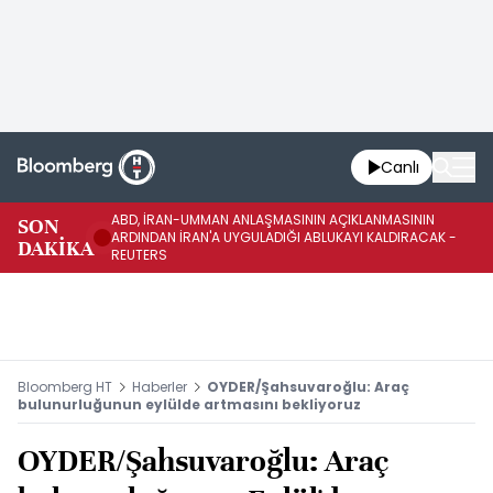
Canlı
ABD, İRAN-UMMAN ANLAŞMASININ AÇIKLANMASININ
AB
SON
ARDINDAN İRAN'A UYGULADIĞI ABLUKAYI KALDIRACAK -
GE
DAKİKA
REUTERS
UY
Bloomberg HT
Haberler
OYDER/Şahsuvaroğlu: Araç
bulunurluğunun eylülde artmasını bekliyoruz
OYDER/Şahsuvaroğlu: Araç