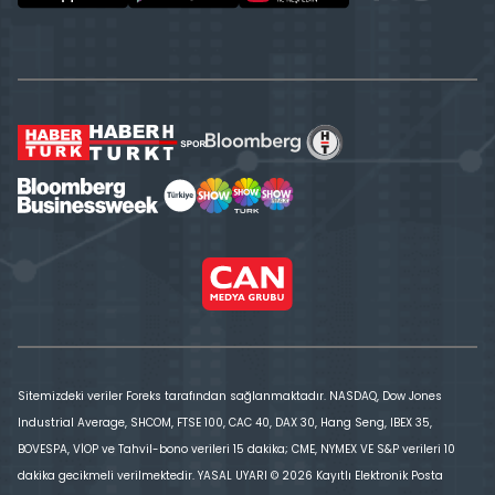
Sitemizdeki veriler Foreks tarafından sağlanmaktadır. NASDAQ, Dow Jones
Industrial Average, SHCOM, FTSE 100, CAC 40, DAX 30, Hang Seng, IBEX 35,
BOVESPA, VİOP ve Tahvil-bono verileri 15 dakika; CME, NYMEX VE S&P verileri 10
dakika gecikmeli verilmektedir. YASAL UYARI © 2026 Kayıtlı Elektronik Posta